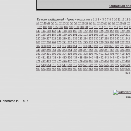
Обратная свя
Галереи изображений - Архив Фотохостинга
1
2
3
4
5
6
7
8
9
10
11
12
13
1
46
47
48
49
50
51
52
53
54
55
56
57
58
59
60
61
62
63
64
65
66
67
68
69
70
102
103
104
105
106
107
108
109
110
111
112
113
114
115
116
117
118
119
1
143
144
145
146
147
148
149
150
151
152
153
154
155
156
157
158
159
160
184
185
186
187
188
189
190
191
192
193
194
195
196
197
198
199
200
201
225
226
227
228
229
230
231
232
233
234
235
236
237
238
239
240
241
242
266
267
268
269
270
271
272
273
274
275
276
277
278
279
280
281
282
283
307
308
309
310
311
312
313
314
315
316
317
318
319
320
321
322
323
324
348
349
350
351
352
353
354
355
356
357
358
359
360
361
362
363
364
365
389
390
391
392
393
394
395
396
397
398
399
400
401
402
403
404
405
406
430
431
432
433
434
435
436
437
438
439
440
441
442
443
444
445
446
447
471
472
473
474
475
476
477
478
479
480
481
482
483
484
485
486
487
488
512
513
514
515
516
517
518
519
520
521
522
523
524
525
526
527
528
529
553
554
555
556
557
558
559
560
561
562
563
564
565
566
567
568
569
570
594
Copy
Generated in: 1.4071