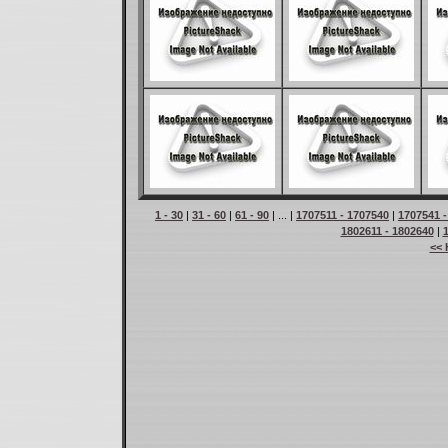
1 - 30
|
31 - 60
|
61 - 90
| ... |
1707511 - 1707540
|
1707541 -
1802611 - 1802640
|
<< 