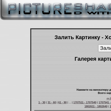
Залить Картинку - Х
Галерея карт
Нажмите на миниатюру д
Всего кар
<< 
1 - 30
|
31 - 60
|
61 - 90
| ... |
1707511 - 1707540
|
1707541 -
1802611 - 1802640
|