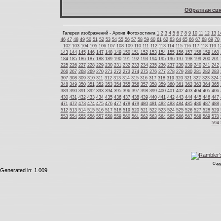
Обратная свя
Галереи изображений - Архив Фотохостинга
1
2
3
4
5
6
7
8
9
10
11
12
13
1
46
47
48
49
50
51
52
53
54
55
56
57
58
59
60
61
62
63
64
65
66
67
68
69
70
102
103
104
105
106
107
108
109
110
111
112
113
114
115
116
117
118
119
1
143
144
145
146
147
148
149
150
151
152
153
154
155
156
157
158
159
160
184
185
186
187
188
189
190
191
192
193
194
195
196
197
198
199
200
201
225
226
227
228
229
230
231
232
233
234
235
236
237
238
239
240
241
242
266
267
268
269
270
271
272
273
274
275
276
277
278
279
280
281
282
283
307
308
309
310
311
312
313
314
315
316
317
318
319
320
321
322
323
324
348
349
350
351
352
353
354
355
356
357
358
359
360
361
362
363
364
365
389
390
391
392
393
394
395
396
397
398
399
400
401
402
403
404
405
406
430
431
432
433
434
435
436
437
438
439
440
441
442
443
444
445
446
447
471
472
473
474
475
476
477
478
479
480
481
482
483
484
485
486
487
488
512
513
514
515
516
517
518
519
520
521
522
523
524
525
526
527
528
529
553
554
555
556
557
558
559
560
561
562
563
564
565
566
567
568
569
570
594
Copy
Generated in: 1.009