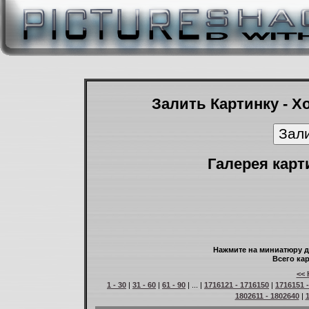
Залить Картинку - Х
Галерея карт
Нажмите на миниатюру д
Всего кар
<< 
1 - 30
|
31 - 60
|
61 - 90
| ... |
1716121 - 1716150
|
1716151 
1802611 - 1802640
|