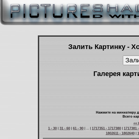
Залить Картинку - Х
Галерея карт
Нажмите на миниатюру д
Всего кар
<< 
1 - 30
|
31 - 60
|
61 - 90
| ... |
1717351 - 1717380
|
1717381 
1802611 - 1802640
|