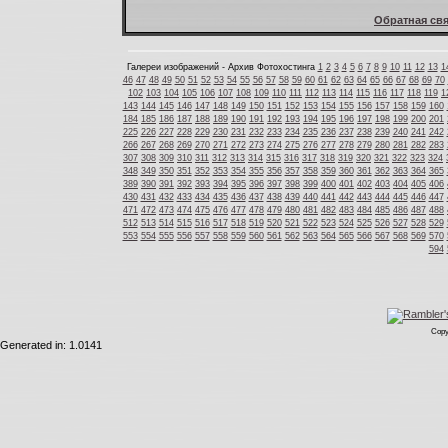
Обратная свя
Галереи изображений - Архив Фотохостинга
1
2
3
4
5
6
7
8
9
10
11
12
13
1
46
47
48
49
50
51
52
53
54
55
56
57
58
59
60
61
62
63
64
65
66
67
68
69
70
102
103
104
105
106
107
108
109
110
111
112
113
114
115
116
117
118
119
1
143
144
145
146
147
148
149
150
151
152
153
154
155
156
157
158
159
160
184
185
186
187
188
189
190
191
192
193
194
195
196
197
198
199
200
201
225
226
227
228
229
230
231
232
233
234
235
236
237
238
239
240
241
242
266
267
268
269
270
271
272
273
274
275
276
277
278
279
280
281
282
283
307
308
309
310
311
312
313
314
315
316
317
318
319
320
321
322
323
324
348
349
350
351
352
353
354
355
356
357
358
359
360
361
362
363
364
365
389
390
391
392
393
394
395
396
397
398
399
400
401
402
403
404
405
406
430
431
432
433
434
435
436
437
438
439
440
441
442
443
444
445
446
447
471
472
473
474
475
476
477
478
479
480
481
482
483
484
485
486
487
488
512
513
514
515
516
517
518
519
520
521
522
523
524
525
526
527
528
529
553
554
555
556
557
558
559
560
561
562
563
564
565
566
567
568
569
570
594
Copy
Generated in: 1.0141