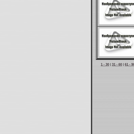
1 - 30
|
31 - 60
|
61 - 9