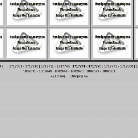
0
| ... |
1717681 - 1717710
|
1717711 - 1717740
|
1717741 - 1717770
|
1717771 - 1717800
|
1
1802611 - 1802640
|
1802641 - 1802670
|
1802671 - 1802681
<< Назад
Вперёд >>