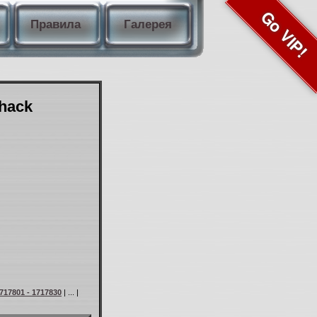
Go VIP!
Правила
Галерея
Shack
717801 - 1717830
| ... |