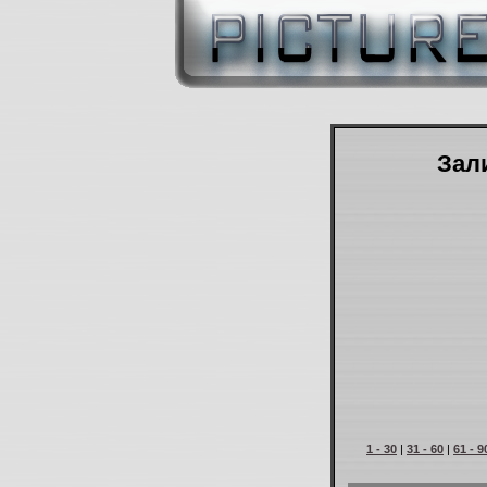
Зали
1 - 30
|
31 - 60
|
61 - 9