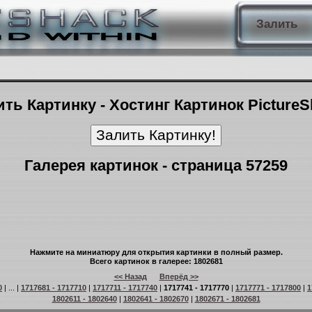
Залить
ть Картинку - Хостинг Картинок Picture
Галерея картинок - страница 57259
Нажмите на миниатюру для открытия картинки в полный размер.
Всего картинок в галерее: 1802681
<< Назад
Вперёд >>
0
| ... |
1717681 - 1717710
|
1717711 - 1717740
|
1717741 - 1717770
|
1717771 - 1717800
|
1
1802611 - 1802640
|
1802641 - 1802670
|
1802671 - 1802681