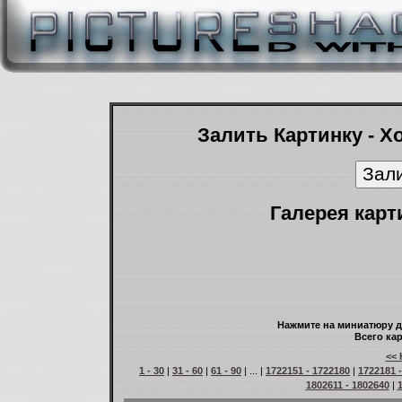
Залить Картинку - Х
Галерея карт
Нажмите на миниатюру д
Всего кар
<< 
1 - 30
|
31 - 60
|
61 - 90
| ... |
1722151 - 1722180
|
1722181 
1802611 - 1802640
|