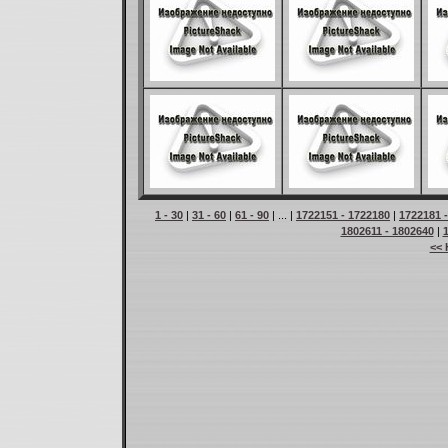
1 - 30
|
31 - 60
|
61 - 90
| ... |
1722151 - 1722180
|
1722181 
1802611 - 1802640
|
<< 