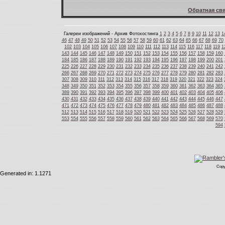
Обратная свя
Галереи изображений - Архив Фотохостинга
1
2
3
4
5
6
7
8
9
10
11
12
13
1
46
47
48
49
50
51
52
53
54
55
56
57
58
59
60
61
62
63
64
65
66
67
68
69
70
102
103
104
105
106
107
108
109
110
111
112
113
114
115
116
117
118
119
1
143
144
145
146
147
148
149
150
151
152
153
154
155
156
157
158
159
160
184
185
186
187
188
189
190
191
192
193
194
195
196
197
198
199
200
201
225
226
227
228
229
230
231
232
233
234
235
236
237
238
239
240
241
242
266
267
268
269
270
271
272
273
274
275
276
277
278
279
280
281
282
283
307
308
309
310
311
312
313
314
315
316
317
318
319
320
321
322
323
324
348
349
350
351
352
353
354
355
356
357
358
359
360
361
362
363
364
365
389
390
391
392
393
394
395
396
397
398
399
400
401
402
403
404
405
406
430
431
432
433
434
435
436
437
438
439
440
441
442
443
444
445
446
447
471
472
473
474
475
476
477
478
479
480
481
482
483
484
485
486
487
488
512
513
514
515
516
517
518
519
520
521
522
523
524
525
526
527
528
529
553
554
555
556
557
558
559
560
561
562
563
564
565
566
567
568
569
570
594
Copy
Generated in: 1.1271