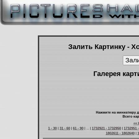
Залить Картинку - Х
Галерея карт
Нажмите на миниатюру д
Всего кар
<< 
1 - 30
|
31 - 60
|
61 - 90
| ... |
1732921 - 1732950
|
1732951 
1802611 - 1802640
|