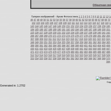
Обратная свя
Галереи изображений - Архив Фотохостинга
1
2
3
4
5
6
7
8
9
10
11
12
13
1
46
47
48
49
50
51
52
53
54
55
56
57
58
59
60
61
62
63
64
65
66
67
68
69
70
102
103
104
105
106
107
108
109
110
111
112
113
114
115
116
117
118
119
1
143
144
145
146
147
148
149
150
151
152
153
154
155
156
157
158
159
160
184
185
186
187
188
189
190
191
192
193
194
195
196
197
198
199
200
201
225
226
227
228
229
230
231
232
233
234
235
236
237
238
239
240
241
242
266
267
268
269
270
271
272
273
274
275
276
277
278
279
280
281
282
283
307
308
309
310
311
312
313
314
315
316
317
318
319
320
321
322
323
324
348
349
350
351
352
353
354
355
356
357
358
359
360
361
362
363
364
365
389
390
391
392
393
394
395
396
397
398
399
400
401
402
403
404
405
406
430
431
432
433
434
435
436
437
438
439
440
441
442
443
444
445
446
447
471
472
473
474
475
476
477
478
479
480
481
482
483
484
485
486
487
488
512
513
514
515
516
517
518
519
520
521
522
523
524
525
526
527
528
529
553
554
555
556
557
558
559
560
561
562
563
564
565
566
567
568
569
570
594
Copy
Generated in: 1.2702