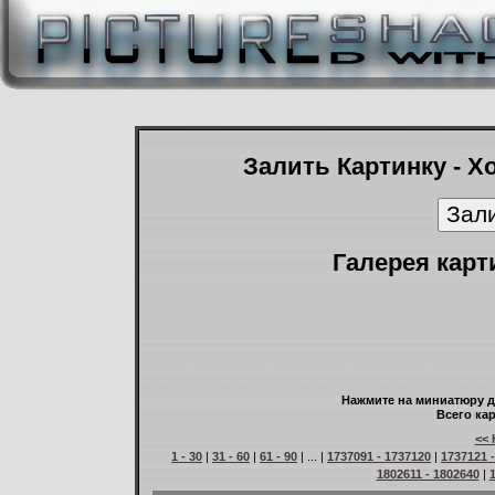
Залить Картинку - Х
Галерея карт
Нажмите на миниатюру д
Всего кар
<< 
1 - 30
|
31 - 60
|
61 - 90
| ... |
1737091 - 1737120
|
1737121 
1802611 - 1802640
|