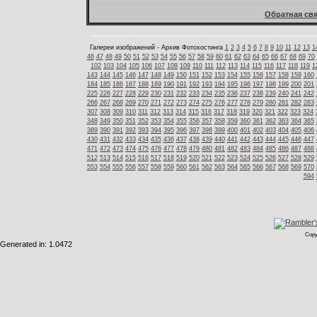
Обратная свя
Галереи изображений - Архив Фотохостинга
1
2
3
4
5
6
7
8
9
10
11
12
13
1
46
47
48
49
50
51
52
53
54
55
56
57
58
59
60
61
62
63
64
65
66
67
68
69
70
102
103
104
105
106
107
108
109
110
111
112
113
114
115
116
117
118
119
1
143
144
145
146
147
148
149
150
151
152
153
154
155
156
157
158
159
160
184
185
186
187
188
189
190
191
192
193
194
195
196
197
198
199
200
201
225
226
227
228
229
230
231
232
233
234
235
236
237
238
239
240
241
242
266
267
268
269
270
271
272
273
274
275
276
277
278
279
280
281
282
283
307
308
309
310
311
312
313
314
315
316
317
318
319
320
321
322
323
324
348
349
350
351
352
353
354
355
356
357
358
359
360
361
362
363
364
365
389
390
391
392
393
394
395
396
397
398
399
400
401
402
403
404
405
406
430
431
432
433
434
435
436
437
438
439
440
441
442
443
444
445
446
447
471
472
473
474
475
476
477
478
479
480
481
482
483
484
485
486
487
488
512
513
514
515
516
517
518
519
520
521
522
523
524
525
526
527
528
529
553
554
555
556
557
558
559
560
561
562
563
564
565
566
567
568
569
570
594
Copy
Generated in: 1.0472