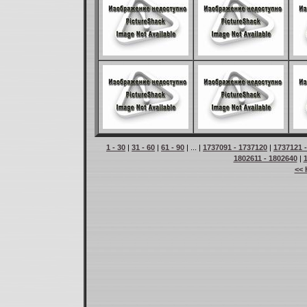
1 - 30
|
31 - 60
|
61 - 90
| ... |
1737091 - 1737120
|
1737121 
1802611 - 1802640
|
<< 