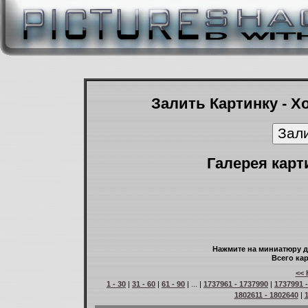
Залить Картинку - Х
Галерея карт
Нажмите на миниатюру д
Всего кар
<< 
1 - 30
|
31 - 60
|
61 - 90
| ... |
1737961 - 1737990
|
1737991 
1802611 - 1802640
|