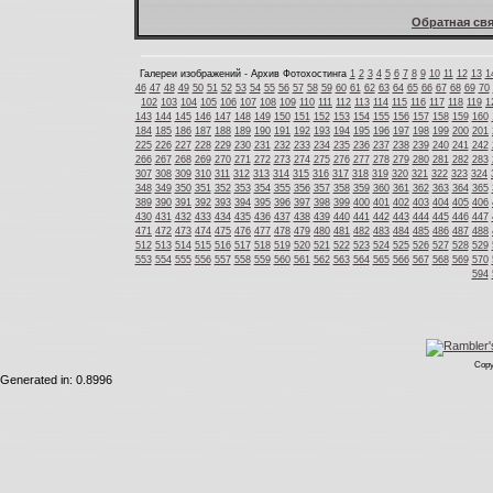
Обратная свя
Галереи изображений - Архив Фотохостинга
1
2
3
4
5
6
7
8
9
10
11
12
13
1
46
47
48
49
50
51
52
53
54
55
56
57
58
59
60
61
62
63
64
65
66
67
68
69
70
102
103
104
105
106
107
108
109
110
111
112
113
114
115
116
117
118
119
1
143
144
145
146
147
148
149
150
151
152
153
154
155
156
157
158
159
160
184
185
186
187
188
189
190
191
192
193
194
195
196
197
198
199
200
201
225
226
227
228
229
230
231
232
233
234
235
236
237
238
239
240
241
242
266
267
268
269
270
271
272
273
274
275
276
277
278
279
280
281
282
283
307
308
309
310
311
312
313
314
315
316
317
318
319
320
321
322
323
324
348
349
350
351
352
353
354
355
356
357
358
359
360
361
362
363
364
365
389
390
391
392
393
394
395
396
397
398
399
400
401
402
403
404
405
406
430
431
432
433
434
435
436
437
438
439
440
441
442
443
444
445
446
447
471
472
473
474
475
476
477
478
479
480
481
482
483
484
485
486
487
488
512
513
514
515
516
517
518
519
520
521
522
523
524
525
526
527
528
529
553
554
555
556
557
558
559
560
561
562
563
564
565
566
567
568
569
570
594
Copy
Generated in: 0.8996