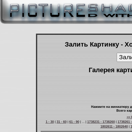
Залить Картинку - Х
Галерея карт
Нажмите на миниатюру д
Всего кар
<< 
1 - 30
|
31 - 60
|
61 - 90
| ... |
1738231 - 1738260
|
1738261 
1802611 - 1802640
|