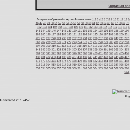
Обратная свя
Галереи изображений - Архив Фотохостинга
1
2
3
4
5
6
7
8
9
10
11
12
13
1
46
47
48
49
50
51
52
53
54
55
56
57
58
59
60
61
62
63
64
65
66
67
68
69
70
102
103
104
105
106
107
108
109
110
111
112
113
114
115
116
117
118
119
1
143
144
145
146
147
148
149
150
151
152
153
154
155
156
157
158
159
160
184
185
186
187
188
189
190
191
192
193
194
195
196
197
198
199
200
201
225
226
227
228
229
230
231
232
233
234
235
236
237
238
239
240
241
242
266
267
268
269
270
271
272
273
274
275
276
277
278
279
280
281
282
283
307
308
309
310
311
312
313
314
315
316
317
318
319
320
321
322
323
324
348
349
350
351
352
353
354
355
356
357
358
359
360
361
362
363
364
365
389
390
391
392
393
394
395
396
397
398
399
400
401
402
403
404
405
406
430
431
432
433
434
435
436
437
438
439
440
441
442
443
444
445
446
447
471
472
473
474
475
476
477
478
479
480
481
482
483
484
485
486
487
488
512
513
514
515
516
517
518
519
520
521
522
523
524
525
526
527
528
529
553
554
555
556
557
558
559
560
561
562
563
564
565
566
567
568
569
570
594
Copy
Generated in: 1.2457