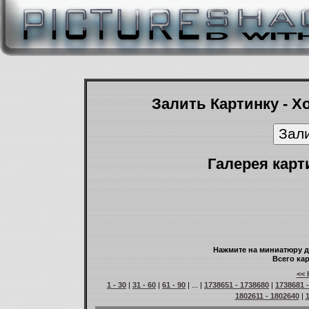
Залить Картинку - Х
Галерея карт
Нажмите на миниатюру д
Всего кар
<< 
1 - 30
|
31 - 60
|
61 - 90
| ... |
1738651 - 1738680
|
1738681 
1802611 - 1802640
|