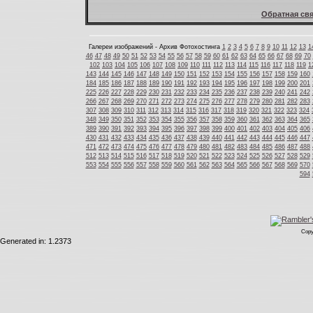
Обратная свя
Галереи изображений - Архив Фотохостинга
1
2
3
4
5
6
7
8
9
10
11
12
13
1
46
47
48
49
50
51
52
53
54
55
56
57
58
59
60
61
62
63
64
65
66
67
68
69
70
102
103
104
105
106
107
108
109
110
111
112
113
114
115
116
117
118
119
1
143
144
145
146
147
148
149
150
151
152
153
154
155
156
157
158
159
160
184
185
186
187
188
189
190
191
192
193
194
195
196
197
198
199
200
201
225
226
227
228
229
230
231
232
233
234
235
236
237
238
239
240
241
242
266
267
268
269
270
271
272
273
274
275
276
277
278
279
280
281
282
283
307
308
309
310
311
312
313
314
315
316
317
318
319
320
321
322
323
324
348
349
350
351
352
353
354
355
356
357
358
359
360
361
362
363
364
365
389
390
391
392
393
394
395
396
397
398
399
400
401
402
403
404
405
406
430
431
432
433
434
435
436
437
438
439
440
441
442
443
444
445
446
447
471
472
473
474
475
476
477
478
479
480
481
482
483
484
485
486
487
488
512
513
514
515
516
517
518
519
520
521
522
523
524
525
526
527
528
529
553
554
555
556
557
558
559
560
561
562
563
564
565
566
567
568
569
570
594
Copy
Generated in: 1.2373