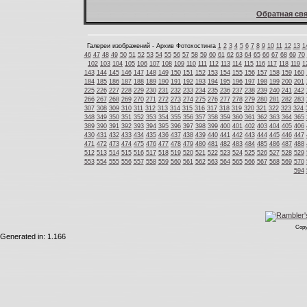
Обратная свя
Галереи изображений - Архив Фотохостинга
1
2
3
4
5
6
7
8
9
10
11
12
13
1
46
47
48
49
50
51
52
53
54
55
56
57
58
59
60
61
62
63
64
65
66
67
68
69
70
102
103
104
105
106
107
108
109
110
111
112
113
114
115
116
117
118
119
1
143
144
145
146
147
148
149
150
151
152
153
154
155
156
157
158
159
160
184
185
186
187
188
189
190
191
192
193
194
195
196
197
198
199
200
201
225
226
227
228
229
230
231
232
233
234
235
236
237
238
239
240
241
242
266
267
268
269
270
271
272
273
274
275
276
277
278
279
280
281
282
283
307
308
309
310
311
312
313
314
315
316
317
318
319
320
321
322
323
324
348
349
350
351
352
353
354
355
356
357
358
359
360
361
362
363
364
365
389
390
391
392
393
394
395
396
397
398
399
400
401
402
403
404
405
406
430
431
432
433
434
435
436
437
438
439
440
441
442
443
444
445
446
447
471
472
473
474
475
476
477
478
479
480
481
482
483
484
485
486
487
488
512
513
514
515
516
517
518
519
520
521
522
523
524
525
526
527
528
529
553
554
555
556
557
558
559
560
561
562
563
564
565
566
567
568
569
570
594
Copy
Generated in: 1.166