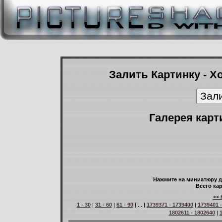
Залить Картинку - Х
Галерея карт
Нажмите на миниатюру д
Всего кар
<< 
1 - 30
|
31 - 60
|
61 - 90
| ... |
1739371 - 1739400
|
1739401 
1802611 - 1802640
|