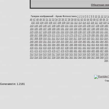
Обратная свя
Галереи изображений - Архив Фотохостинга
1
2
3
4
5
6
7
8
9
10
11
12
13
1
46
47
48
49
50
51
52
53
54
55
56
57
58
59
60
61
62
63
64
65
66
67
68
69
70
102
103
104
105
106
107
108
109
110
111
112
113
114
115
116
117
118
119
1
143
144
145
146
147
148
149
150
151
152
153
154
155
156
157
158
159
160
184
185
186
187
188
189
190
191
192
193
194
195
196
197
198
199
200
201
225
226
227
228
229
230
231
232
233
234
235
236
237
238
239
240
241
242
266
267
268
269
270
271
272
273
274
275
276
277
278
279
280
281
282
283
307
308
309
310
311
312
313
314
315
316
317
318
319
320
321
322
323
324
348
349
350
351
352
353
354
355
356
357
358
359
360
361
362
363
364
365
389
390
391
392
393
394
395
396
397
398
399
400
401
402
403
404
405
406
430
431
432
433
434
435
436
437
438
439
440
441
442
443
444
445
446
447
471
472
473
474
475
476
477
478
479
480
481
482
483
484
485
486
487
488
512
513
514
515
516
517
518
519
520
521
522
523
524
525
526
527
528
529
553
554
555
556
557
558
559
560
561
562
563
564
565
566
567
568
569
570
594
Copy
Generated in: 1.2181