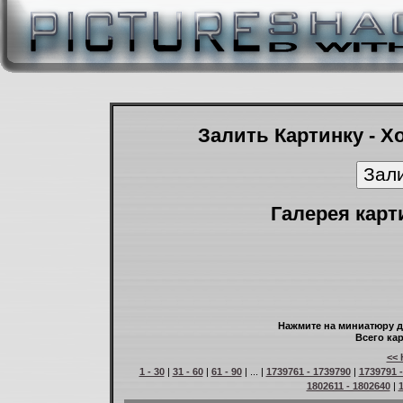
Залить Картинку - Х
Галерея карт
Нажмите на миниатюру д
Всего кар
<< 
1 - 30
|
31 - 60
|
61 - 90
| ... |
1739761 - 1739790
|
1739791 
1802611 - 1802640
|