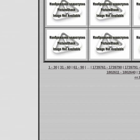
1 - 30
|
31 - 60
|
61 - 90
| ... |
1739761 - 1739790
|
1739791 
1802611 - 1802640
|
<< 