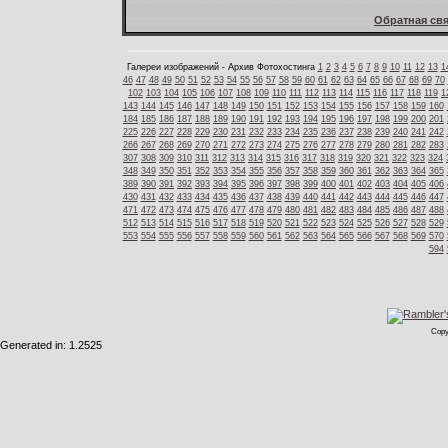
Обратная свя
Галереи изображений - Архив Фотохостинга
1
2
3
4
5
6
7
8
9
10
11
12
13
1
46
47
48
49
50
51
52
53
54
55
56
57
58
59
60
61
62
63
64
65
66
67
68
69
70
102
103
104
105
106
107
108
109
110
111
112
113
114
115
116
117
118
119
1
143
144
145
146
147
148
149
150
151
152
153
154
155
156
157
158
159
160
184
185
186
187
188
189
190
191
192
193
194
195
196
197
198
199
200
201
225
226
227
228
229
230
231
232
233
234
235
236
237
238
239
240
241
242
266
267
268
269
270
271
272
273
274
275
276
277
278
279
280
281
282
283
307
308
309
310
311
312
313
314
315
316
317
318
319
320
321
322
323
324
348
349
350
351
352
353
354
355
356
357
358
359
360
361
362
363
364
365
389
390
391
392
393
394
395
396
397
398
399
400
401
402
403
404
405
406
430
431
432
433
434
435
436
437
438
439
440
441
442
443
444
445
446
447
471
472
473
474
475
476
477
478
479
480
481
482
483
484
485
486
487
488
512
513
514
515
516
517
518
519
520
521
522
523
524
525
526
527
528
529
553
554
555
556
557
558
559
560
561
562
563
564
565
566
567
568
569
570
594
Copy
Generated in: 1.2525