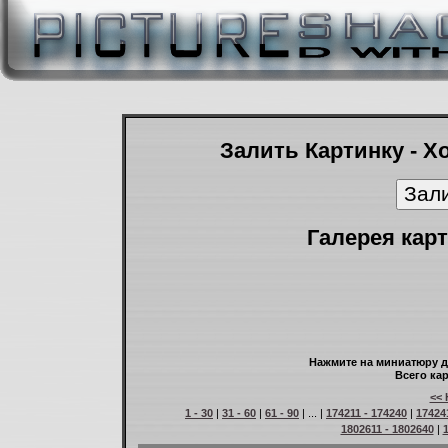
Залить Картинку - Х
Галерея карт
Нажмите на миниатюру д
Всего кар
<< 
1 - 30
|
31 - 60
|
61 - 90
| ... |
174211 - 174240
|
17424
1802611 - 1802640
|