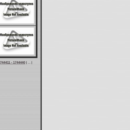
744411 - 1744440
| ... |