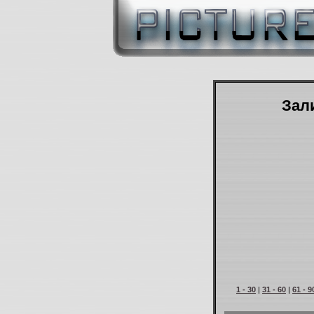
Зали
1 - 30
|
31 - 60
|
61 - 9