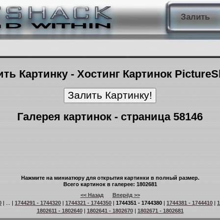
Залить
ть Картинку - Хостинг Картинок Picture
Галерея картинок - страница 58146
Нажмите на миниатюру для открытия картинки в полный размер.
Всего картинок в галерее: 1802681
<< Назад
Вперёд >>
0
| ... |
1744291 - 1744320
|
1744321 - 1744350
|
1744351 - 1744380
|
1744381 - 1744410
|
1
1802611 - 1802640
|
1802641 - 1802670
|
1802671 - 1802681