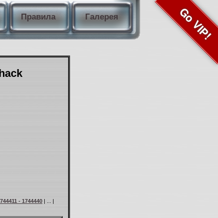
Go VIP!
Правила
Галерея
Shack
744411 - 1744440
| ... |