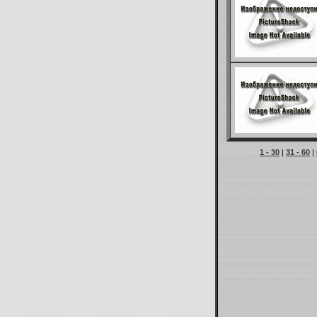
1 - 30
|
31 - 60
|