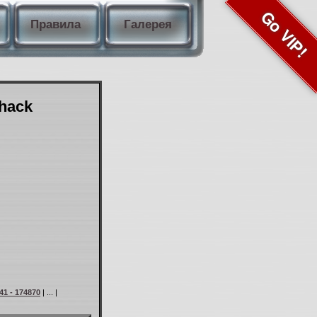
Go VIP!
Правила
Галерея
Shack
41 - 174870
| ... |