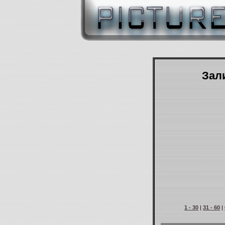
Зали
1 - 30
|
31 - 60
|