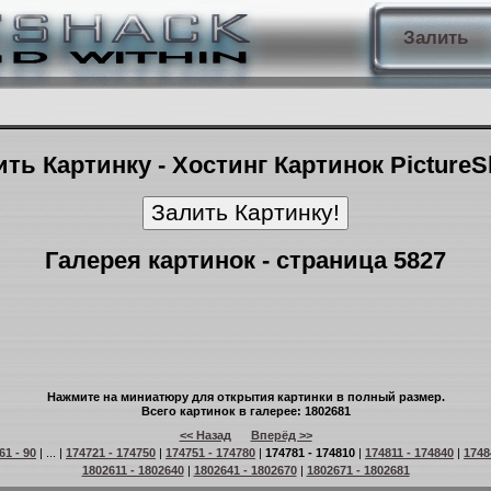
Залить
ть Картинку - Хостинг Картинок Picture
Галерея картинок - страница 5827
Нажмите на миниатюру для открытия картинки в полный размер.
Всего картинок в галерее: 1802681
<< Назад
Вперёд >>
61 - 90
| ... |
174721 - 174750
|
174751 - 174780
|
174781 - 174810
|
174811 - 174840
|
1748
1802611 - 1802640
|
1802641 - 1802670
|
1802671 - 1802681