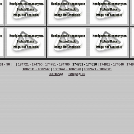
61 - 90
| ... |
174721 - 174750
|
174751 - 174780
|
174781 - 174810
|
174811 - 174840
|
1748
1802611 - 1802640
|
1802641 - 1802670
|
1802671 - 1802681
<< Назад
Вперёд >>