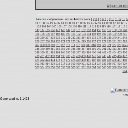
Обратная свя
Галереи изображений - Архив Фотохостинга
1
2
3
4
5
6
7
8
9
10
11
12
13
1
46
47
48
49
50
51
52
53
54
55
56
57
58
59
60
61
62
63
64
65
66
67
68
69
70
102
103
104
105
106
107
108
109
110
111
112
113
114
115
116
117
118
119
1
143
144
145
146
147
148
149
150
151
152
153
154
155
156
157
158
159
160
184
185
186
187
188
189
190
191
192
193
194
195
196
197
198
199
200
201
225
226
227
228
229
230
231
232
233
234
235
236
237
238
239
240
241
242
266
267
268
269
270
271
272
273
274
275
276
277
278
279
280
281
282
283
307
308
309
310
311
312
313
314
315
316
317
318
319
320
321
322
323
324
348
349
350
351
352
353
354
355
356
357
358
359
360
361
362
363
364
365
389
390
391
392
393
394
395
396
397
398
399
400
401
402
403
404
405
406
430
431
432
433
434
435
436
437
438
439
440
441
442
443
444
445
446
447
471
472
473
474
475
476
477
478
479
480
481
482
483
484
485
486
487
488
512
513
514
515
516
517
518
519
520
521
522
523
524
525
526
527
528
529
553
554
555
556
557
558
559
560
561
562
563
564
565
566
567
568
569
570
594
Copy
Generated in: 1.1423