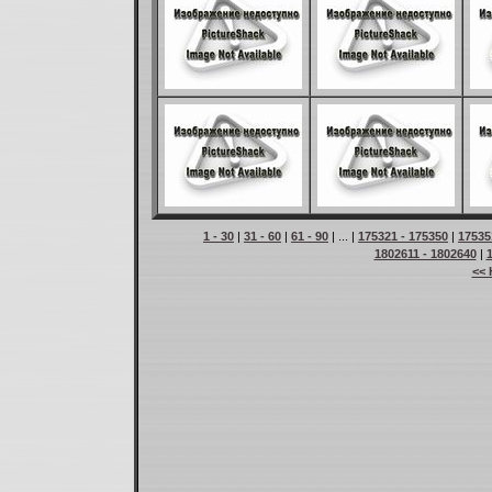
1 - 30
|
31 - 60
|
61 - 90
| ... |
175321 - 175350
|
17535
1802611 - 1802640
|
<< 