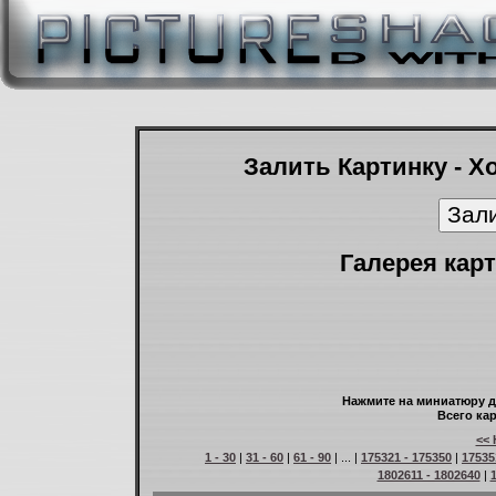
Залить Картинку - Х
Галерея карт
Нажмите на миниатюру д
Всего кар
<< 
1 - 30
|
31 - 60
|
61 - 90
| ... |
175321 - 175350
|
17535
1802611 - 1802640
|