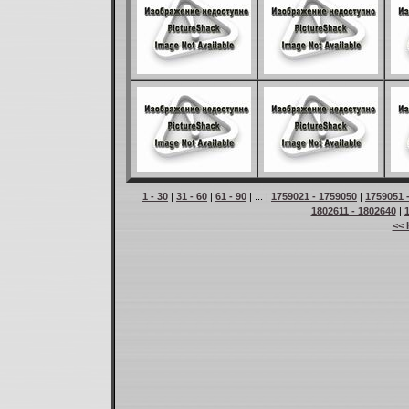
1 - 30
|
31 - 60
|
61 - 90
| ... |
1759021 - 1759050
|
1759051 
1802611 - 1802640
|
<< 