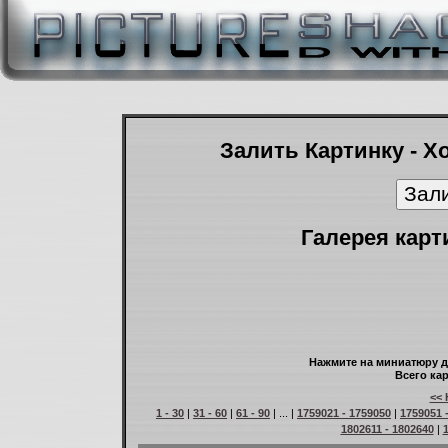
Залить Картинку - Х
Галерея карт
Нажмите на миниатюру д
Всего кар
<< 
1 - 30
|
31 - 60
|
61 - 90
| ... |
1759021 - 1759050
|
1759051 
1802611 - 1802640
|