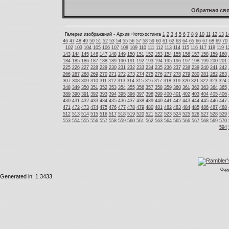
Обратная свя
Галереи изображений - Архив Фотохостинга
1
2
3
4
5
6
7
8
9
10
11
12
13
1
46
47
48
49
50
51
52
53
54
55
56
57
58
59
60
61
62
63
64
65
66
67
68
69
70
102
103
104
105
106
107
108
109
110
111
112
113
114
115
116
117
118
119
1
143
144
145
146
147
148
149
150
151
152
153
154
155
156
157
158
159
160
184
185
186
187
188
189
190
191
192
193
194
195
196
197
198
199
200
201
225
226
227
228
229
230
231
232
233
234
235
236
237
238
239
240
241
242
266
267
268
269
270
271
272
273
274
275
276
277
278
279
280
281
282
283
307
308
309
310
311
312
313
314
315
316
317
318
319
320
321
322
323
324
348
349
350
351
352
353
354
355
356
357
358
359
360
361
362
363
364
365
389
390
391
392
393
394
395
396
397
398
399
400
401
402
403
404
405
406
430
431
432
433
434
435
436
437
438
439
440
441
442
443
444
445
446
447
471
472
473
474
475
476
477
478
479
480
481
482
483
484
485
486
487
488
512
513
514
515
516
517
518
519
520
521
522
523
524
525
526
527
528
529
553
554
555
556
557
558
559
560
561
562
563
564
565
566
567
568
569
570
594
Copy
Generated in: 1.3433