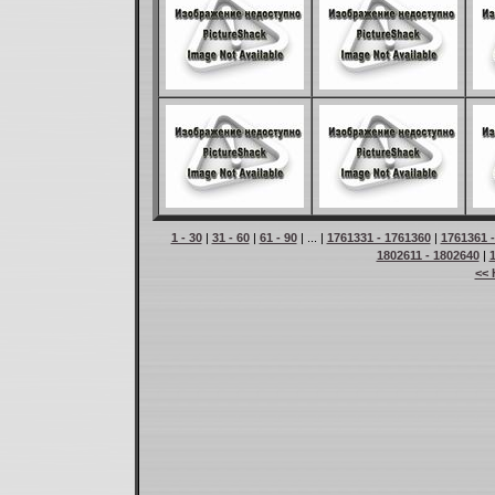
1 - 30
|
31 - 60
|
61 - 90
| ... |
1761331 - 1761360
|
1761361 
1802611 - 1802640
|
<< 