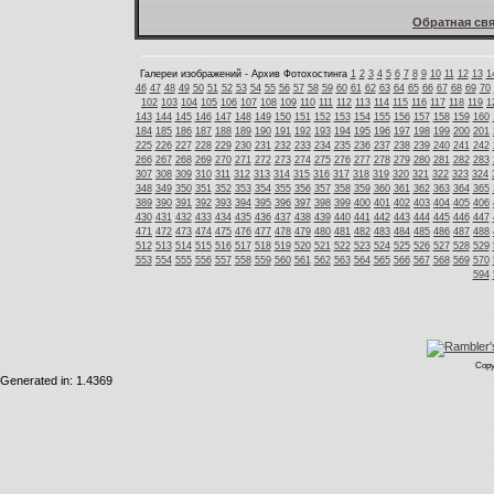
Обратная свя
Галереи изображений - Архив Фотохостинга
1
2
3
4
5
6
7
8
9
10
11
12
13
1
46
47
48
49
50
51
52
53
54
55
56
57
58
59
60
61
62
63
64
65
66
67
68
69
70
102
103
104
105
106
107
108
109
110
111
112
113
114
115
116
117
118
119
1
143
144
145
146
147
148
149
150
151
152
153
154
155
156
157
158
159
160
184
185
186
187
188
189
190
191
192
193
194
195
196
197
198
199
200
201
225
226
227
228
229
230
231
232
233
234
235
236
237
238
239
240
241
242
266
267
268
269
270
271
272
273
274
275
276
277
278
279
280
281
282
283
307
308
309
310
311
312
313
314
315
316
317
318
319
320
321
322
323
324
348
349
350
351
352
353
354
355
356
357
358
359
360
361
362
363
364
365
389
390
391
392
393
394
395
396
397
398
399
400
401
402
403
404
405
406
430
431
432
433
434
435
436
437
438
439
440
441
442
443
444
445
446
447
471
472
473
474
475
476
477
478
479
480
481
482
483
484
485
486
487
488
512
513
514
515
516
517
518
519
520
521
522
523
524
525
526
527
528
529
553
554
555
556
557
558
559
560
561
562
563
564
565
566
567
568
569
570
594
Copy
Generated in: 1.4369