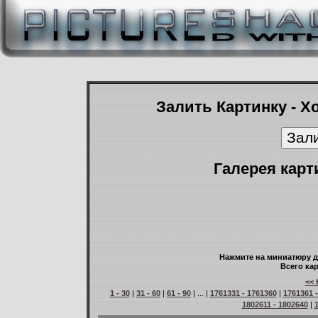
Залить Картинку - Х
Галерея карт
Нажмите на миниатюру д
Всего кар
<< 
1 - 30
|
31 - 60
|
61 - 90
| ... |
1761331 - 1761360
|
1761361 
1802611 - 1802640
|