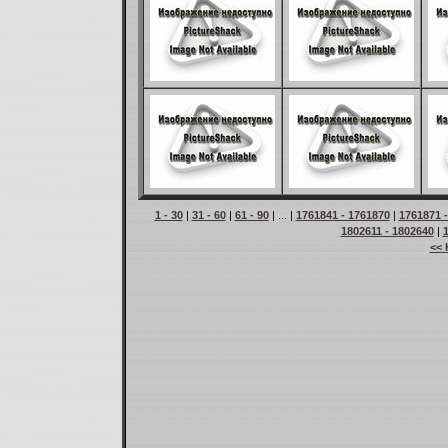
1 - 30
|
31 - 60
|
61 - 90
| ... |
1761841 - 1761870
|
1761871 
1802611 - 1802640
|
<< 