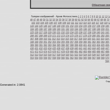
Обратная свя
Галереи изображений - Архив Фотохостинга
1
2
3
4
5
6
7
8
9
10
11
12
13
1
46
47
48
49
50
51
52
53
54
55
56
57
58
59
60
61
62
63
64
65
66
67
68
69
70
102
103
104
105
106
107
108
109
110
111
112
113
114
115
116
117
118
119
1
143
144
145
146
147
148
149
150
151
152
153
154
155
156
157
158
159
160
184
185
186
187
188
189
190
191
192
193
194
195
196
197
198
199
200
201
225
226
227
228
229
230
231
232
233
234
235
236
237
238
239
240
241
242
266
267
268
269
270
271
272
273
274
275
276
277
278
279
280
281
282
283
307
308
309
310
311
312
313
314
315
316
317
318
319
320
321
322
323
324
348
349
350
351
352
353
354
355
356
357
358
359
360
361
362
363
364
365
389
390
391
392
393
394
395
396
397
398
399
400
401
402
403
404
405
406
430
431
432
433
434
435
436
437
438
439
440
441
442
443
444
445
446
447
471
472
473
474
475
476
477
478
479
480
481
482
483
484
485
486
487
488
512
513
514
515
516
517
518
519
520
521
522
523
524
525
526
527
528
529
553
554
555
556
557
558
559
560
561
562
563
564
565
566
567
568
569
570
594
Copy
Generated in: 2.0841