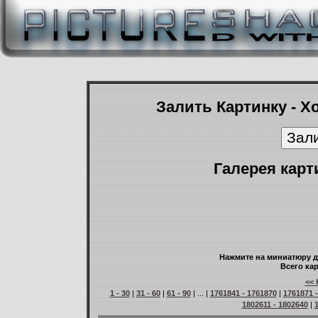
Залить Картинку - Х
Галерея карт
Нажмите на миниатюру д
Всего кар
<< 
1 - 30
|
31 - 60
|
61 - 90
| ... |
1761841 - 1761870
|
1761871 
1802611 - 1802640
|