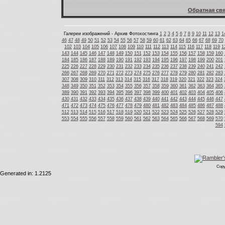
Обратная свя
Галереи изображений - Архив Фотохостинга
1
2
3
4
5
6
7
8
9
10
11
12
13
1
46
47
48
49
50
51
52
53
54
55
56
57
58
59
60
61
62
63
64
65
66
67
68
69
70
102
103
104
105
106
107
108
109
110
111
112
113
114
115
116
117
118
119
1
143
144
145
146
147
148
149
150
151
152
153
154
155
156
157
158
159
160
184
185
186
187
188
189
190
191
192
193
194
195
196
197
198
199
200
201
225
226
227
228
229
230
231
232
233
234
235
236
237
238
239
240
241
242
266
267
268
269
270
271
272
273
274
275
276
277
278
279
280
281
282
283
307
308
309
310
311
312
313
314
315
316
317
318
319
320
321
322
323
324
348
349
350
351
352
353
354
355
356
357
358
359
360
361
362
363
364
365
389
390
391
392
393
394
395
396
397
398
399
400
401
402
403
404
405
406
430
431
432
433
434
435
436
437
438
439
440
441
442
443
444
445
446
447
471
472
473
474
475
476
477
478
479
480
481
482
483
484
485
486
487
488
512
513
514
515
516
517
518
519
520
521
522
523
524
525
526
527
528
529
553
554
555
556
557
558
559
560
561
562
563
564
565
566
567
568
569
570
594
Copy
Generated in: 1.2125