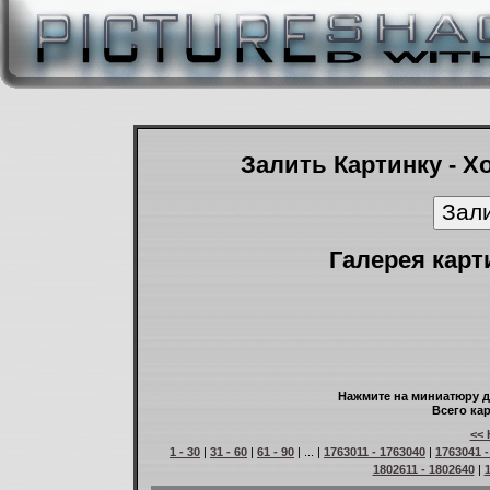
Залить Картинку - Х
Галерея карт
Нажмите на миниатюру д
Всего кар
<< 
1 - 30
|
31 - 60
|
61 - 90
| ... |
1763011 - 1763040
|
1763041 -
1802611 - 1802640
|