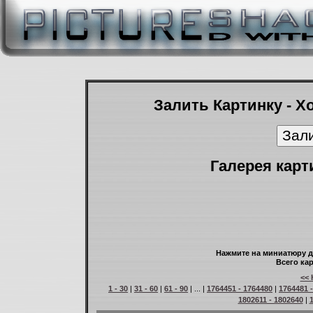
Залить Картинку - Х
Галерея карт
Нажмите на миниатюру д
Всего кар
<< 
1 - 30
|
31 - 60
|
61 - 90
| ... |
1764451 - 1764480
|
1764481 
1802611 - 1802640
|