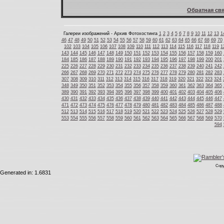
Обратная свя
Галереи изображений - Архив Фотохостинга
1
2
3
4
5
6
7
8
9
10
11
12
13
1
46
47
48
49
50
51
52
53
54
55
56
57
58
59
60
61
62
63
64
65
66
67
68
69
70
102
103
104
105
106
107
108
109
110
111
112
113
114
115
116
117
118
119
1
143
144
145
146
147
148
149
150
151
152
153
154
155
156
157
158
159
160
184
185
186
187
188
189
190
191
192
193
194
195
196
197
198
199
200
201
225
226
227
228
229
230
231
232
233
234
235
236
237
238
239
240
241
242
266
267
268
269
270
271
272
273
274
275
276
277
278
279
280
281
282
283
307
308
309
310
311
312
313
314
315
316
317
318
319
320
321
322
323
324
348
349
350
351
352
353
354
355
356
357
358
359
360
361
362
363
364
365
389
390
391
392
393
394
395
396
397
398
399
400
401
402
403
404
405
406
430
431
432
433
434
435
436
437
438
439
440
441
442
443
444
445
446
447
471
472
473
474
475
476
477
478
479
480
481
482
483
484
485
486
487
488
512
513
514
515
516
517
518
519
520
521
522
523
524
525
526
527
528
529
553
554
555
556
557
558
559
560
561
562
563
564
565
566
567
568
569
570
594
Copy
Generated in: 1.6831