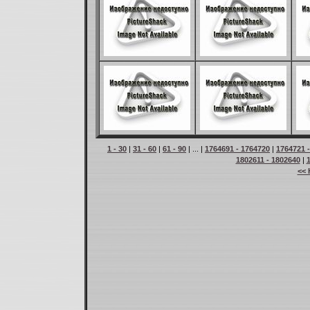
1 - 30
|
31 - 60
|
61 - 90
| ... |
1764691 - 1764720
|
1764721 
1802611 - 1802640
|
<< 