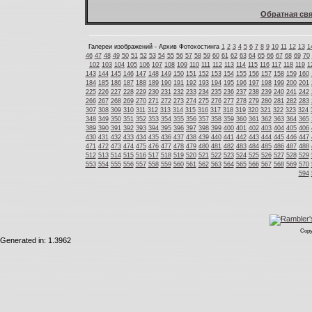
Обратная свя
Галереи изображений - Архив Фотохостинга
1
2
3
4
5
6
7
8
9
10
11
12
13
1
46
47
48
49
50
51
52
53
54
55
56
57
58
59
60
61
62
63
64
65
66
67
68
69
70
102
103
104
105
106
107
108
109
110
111
112
113
114
115
116
117
118
119
1
143
144
145
146
147
148
149
150
151
152
153
154
155
156
157
158
159
160
184
185
186
187
188
189
190
191
192
193
194
195
196
197
198
199
200
201
225
226
227
228
229
230
231
232
233
234
235
236
237
238
239
240
241
242
266
267
268
269
270
271
272
273
274
275
276
277
278
279
280
281
282
283
307
308
309
310
311
312
313
314
315
316
317
318
319
320
321
322
323
324
348
349
350
351
352
353
354
355
356
357
358
359
360
361
362
363
364
365
389
390
391
392
393
394
395
396
397
398
399
400
401
402
403
404
405
406
430
431
432
433
434
435
436
437
438
439
440
441
442
443
444
445
446
447
471
472
473
474
475
476
477
478
479
480
481
482
483
484
485
486
487
488
512
513
514
515
516
517
518
519
520
521
522
523
524
525
526
527
528
529
553
554
555
556
557
558
559
560
561
562
563
564
565
566
567
568
569
570
594
Copy
Generated in: 1.3962