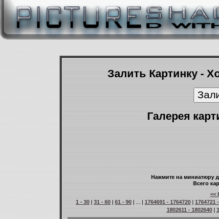
Залить Картинку - Х
Галерея карт
Нажмите на миниатюру д
Всего кар
<< 
1 - 30
|
31 - 60
|
61 - 90
| ... |
1764691 - 1764720
|
1764721 
1802611 - 1802640
|