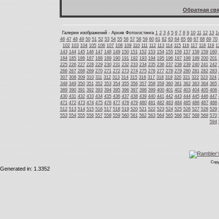
Обратная свя
Галереи изображений - Архив Фотохостинга
1
2
3
4
5
6
7
8
9
10
11
12
13
1
46
47
48
49
50
51
52
53
54
55
56
57
58
59
60
61
62
63
64
65
66
67
68
69
70
102
103
104
105
106
107
108
109
110
111
112
113
114
115
116
117
118
119
1
143
144
145
146
147
148
149
150
151
152
153
154
155
156
157
158
159
160
184
185
186
187
188
189
190
191
192
193
194
195
196
197
198
199
200
201
225
226
227
228
229
230
231
232
233
234
235
236
237
238
239
240
241
242
266
267
268
269
270
271
272
273
274
275
276
277
278
279
280
281
282
283
307
308
309
310
311
312
313
314
315
316
317
318
319
320
321
322
323
324
348
349
350
351
352
353
354
355
356
357
358
359
360
361
362
363
364
365
389
390
391
392
393
394
395
396
397
398
399
400
401
402
403
404
405
406
430
431
432
433
434
435
436
437
438
439
440
441
442
443
444
445
446
447
471
472
473
474
475
476
477
478
479
480
481
482
483
484
485
486
487
488
512
513
514
515
516
517
518
519
520
521
522
523
524
525
526
527
528
529
553
554
555
556
557
558
559
560
561
562
563
564
565
566
567
568
569
570
594
Copy
Generated in: 1.3352