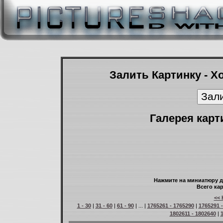
Залить Картинку - Х
Галерея карт
Нажмите на миниатюру д
Всего кар
<< 
1 - 30
|
31 - 60
|
61 - 90
| ... |
1765261 - 1765290
|
1765291 
1802611 - 1802640
|