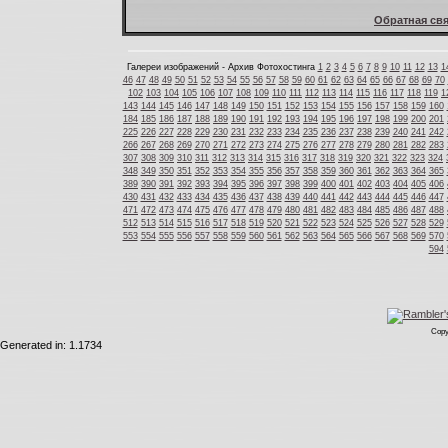
Обратная свя
Галереи изображений - Архив Фотохостинга
1
2
3
4
5
6
7
8
9
10
11
12
13
1
46
47
48
49
50
51
52
53
54
55
56
57
58
59
60
61
62
63
64
65
66
67
68
69
70
102
103
104
105
106
107
108
109
110
111
112
113
114
115
116
117
118
119
1
143
144
145
146
147
148
149
150
151
152
153
154
155
156
157
158
159
160
184
185
186
187
188
189
190
191
192
193
194
195
196
197
198
199
200
201
225
226
227
228
229
230
231
232
233
234
235
236
237
238
239
240
241
242
266
267
268
269
270
271
272
273
274
275
276
277
278
279
280
281
282
283
307
308
309
310
311
312
313
314
315
316
317
318
319
320
321
322
323
324
348
349
350
351
352
353
354
355
356
357
358
359
360
361
362
363
364
365
389
390
391
392
393
394
395
396
397
398
399
400
401
402
403
404
405
406
430
431
432
433
434
435
436
437
438
439
440
441
442
443
444
445
446
447
471
472
473
474
475
476
477
478
479
480
481
482
483
484
485
486
487
488
512
513
514
515
516
517
518
519
520
521
522
523
524
525
526
527
528
529
553
554
555
556
557
558
559
560
561
562
563
564
565
566
567
568
569
570
594
Copy
Generated in: 1.1734