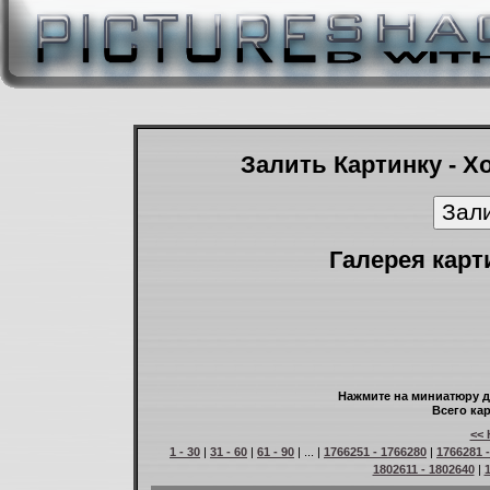
Залить Картинку - Х
Галерея карт
Нажмите на миниатюру д
Всего кар
<< 
1 - 30
|
31 - 60
|
61 - 90
| ... |
1766251 - 1766280
|
1766281 
1802611 - 1802640
|