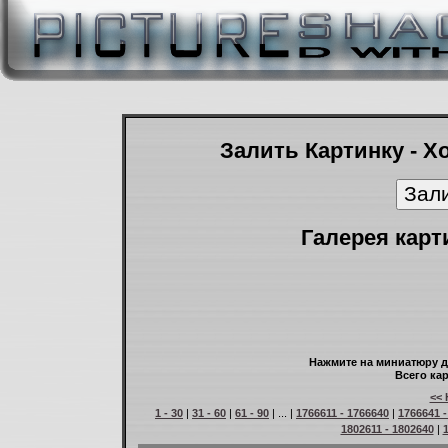
Залить Картинку - Х
Галерея карт
Нажмите на миниатюру д
Всего кар
<< 
1 - 30
|
31 - 60
|
61 - 90
| ... |
1766611 - 1766640
|
1766641 -
1802611 - 1802640
|