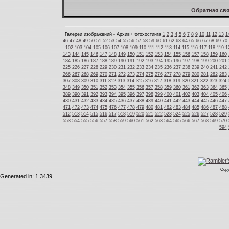
Обратная свя
Галереи изображений - Архив Фотохостинга
1
2
3
4
5
6
7
8
9
10
11
12
13
1
46
47
48
49
50
51
52
53
54
55
56
57
58
59
60
61
62
63
64
65
66
67
68
69
70
102
103
104
105
106
107
108
109
110
111
112
113
114
115
116
117
118
119
1
143
144
145
146
147
148
149
150
151
152
153
154
155
156
157
158
159
160
184
185
186
187
188
189
190
191
192
193
194
195
196
197
198
199
200
201
225
226
227
228
229
230
231
232
233
234
235
236
237
238
239
240
241
242
266
267
268
269
270
271
272
273
274
275
276
277
278
279
280
281
282
283
307
308
309
310
311
312
313
314
315
316
317
318
319
320
321
322
323
324
348
349
350
351
352
353
354
355
356
357
358
359
360
361
362
363
364
365
389
390
391
392
393
394
395
396
397
398
399
400
401
402
403
404
405
406
430
431
432
433
434
435
436
437
438
439
440
441
442
443
444
445
446
447
471
472
473
474
475
476
477
478
479
480
481
482
483
484
485
486
487
488
512
513
514
515
516
517
518
519
520
521
522
523
524
525
526
527
528
529
553
554
555
556
557
558
559
560
561
562
563
564
565
566
567
568
569
570
594
Copy
Generated in: 1.3439