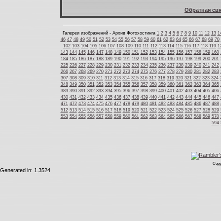
Обратная свя
Галереи изображений - Архив Фотохостинга
1
2
3
4
5
6
7
8
9
10
11
12
13
1
46
47
48
49
50
51
52
53
54
55
56
57
58
59
60
61
62
63
64
65
66
67
68
69
70
102
103
104
105
106
107
108
109
110
111
112
113
114
115
116
117
118
119
1
143
144
145
146
147
148
149
150
151
152
153
154
155
156
157
158
159
160
184
185
186
187
188
189
190
191
192
193
194
195
196
197
198
199
200
201
225
226
227
228
229
230
231
232
233
234
235
236
237
238
239
240
241
242
266
267
268
269
270
271
272
273
274
275
276
277
278
279
280
281
282
283
307
308
309
310
311
312
313
314
315
316
317
318
319
320
321
322
323
324
348
349
350
351
352
353
354
355
356
357
358
359
360
361
362
363
364
365
389
390
391
392
393
394
395
396
397
398
399
400
401
402
403
404
405
406
430
431
432
433
434
435
436
437
438
439
440
441
442
443
444
445
446
447
471
472
473
474
475
476
477
478
479
480
481
482
483
484
485
486
487
488
512
513
514
515
516
517
518
519
520
521
522
523
524
525
526
527
528
529
553
554
555
556
557
558
559
560
561
562
563
564
565
566
567
568
569
570
594
Copy
Generated in: 1.3524