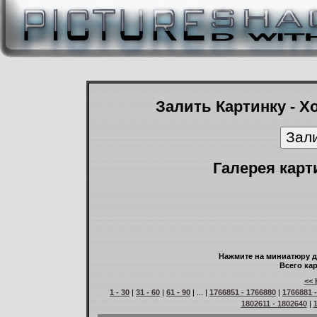
Залить Картинку - Х
Галерея карт
Нажмите на миниатюру д
Всего кар
<< 
1 - 30
|
31 - 60
|
61 - 90
| ... |
1766851 - 1766880
|
1766881 
1802611 - 1802640
|