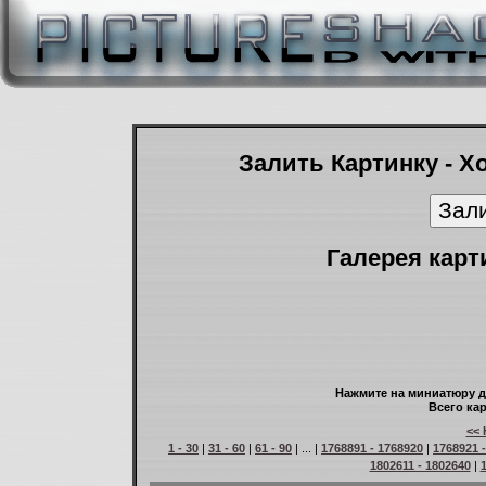
Залить Картинку - Х
Галерея карт
Нажмите на миниатюру д
Всего кар
<< 
1 - 30
|
31 - 60
|
61 - 90
| ... |
1768891 - 1768920
|
1768921 
1802611 - 1802640
|