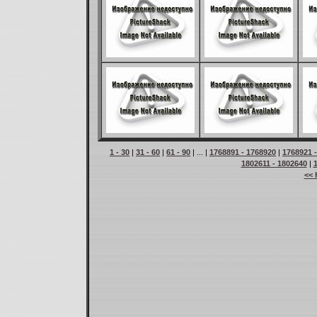
1 - 30
|
31 - 60
|
61 - 90
| ... |
1768891 - 1768920
|
1768921 
1802611 - 1802640
|
<< 