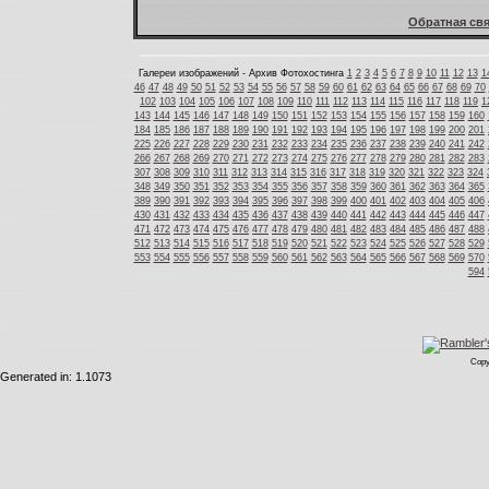
Обратная свя
Галереи изображений - Архив Фотохостинга
1
2
3
4
5
6
7
8
9
10
11
12
13
1
46
47
48
49
50
51
52
53
54
55
56
57
58
59
60
61
62
63
64
65
66
67
68
69
70
102
103
104
105
106
107
108
109
110
111
112
113
114
115
116
117
118
119
1
143
144
145
146
147
148
149
150
151
152
153
154
155
156
157
158
159
160
184
185
186
187
188
189
190
191
192
193
194
195
196
197
198
199
200
201
225
226
227
228
229
230
231
232
233
234
235
236
237
238
239
240
241
242
266
267
268
269
270
271
272
273
274
275
276
277
278
279
280
281
282
283
307
308
309
310
311
312
313
314
315
316
317
318
319
320
321
322
323
324
348
349
350
351
352
353
354
355
356
357
358
359
360
361
362
363
364
365
389
390
391
392
393
394
395
396
397
398
399
400
401
402
403
404
405
406
430
431
432
433
434
435
436
437
438
439
440
441
442
443
444
445
446
447
471
472
473
474
475
476
477
478
479
480
481
482
483
484
485
486
487
488
512
513
514
515
516
517
518
519
520
521
522
523
524
525
526
527
528
529
553
554
555
556
557
558
559
560
561
562
563
564
565
566
567
568
569
570
594
Copy
Generated in: 1.1073