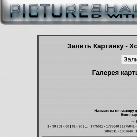
Залить Картинку - Х
Галерея карт
Нажмите на миниатюру д
Всего кар
<< 
1 - 30
|
31 - 60
|
61 - 90
| ... |
1775611 - 1775640
|
1775641 -
1802611 - 1802640
|