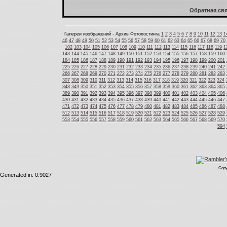
Обратная свя
Галереи изображений - Архив Фотохостинга
1
2
3
4
5
6
7
8
9
10
11
12
13
1
46
47
48
49
50
51
52
53
54
55
56
57
58
59
60
61
62
63
64
65
66
67
68
69
70
102
103
104
105
106
107
108
109
110
111
112
113
114
115
116
117
118
119
1
143
144
145
146
147
148
149
150
151
152
153
154
155
156
157
158
159
160
184
185
186
187
188
189
190
191
192
193
194
195
196
197
198
199
200
201
225
226
227
228
229
230
231
232
233
234
235
236
237
238
239
240
241
242
266
267
268
269
270
271
272
273
274
275
276
277
278
279
280
281
282
283
307
308
309
310
311
312
313
314
315
316
317
318
319
320
321
322
323
324
348
349
350
351
352
353
354
355
356
357
358
359
360
361
362
363
364
365
389
390
391
392
393
394
395
396
397
398
399
400
401
402
403
404
405
406
430
431
432
433
434
435
436
437
438
439
440
441
442
443
444
445
446
447
471
472
473
474
475
476
477
478
479
480
481
482
483
484
485
486
487
488
512
513
514
515
516
517
518
519
520
521
522
523
524
525
526
527
528
529
553
554
555
556
557
558
559
560
561
562
563
564
565
566
567
568
569
570
594
Copy
Generated in: 0.9027