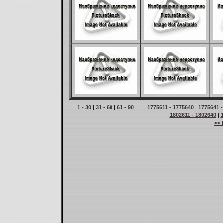
1 - 30
|
31 - 60
|
61 - 90
| ... |
1775611 - 1775640
|
1775641 -
1802611 - 1802640
|
<< 