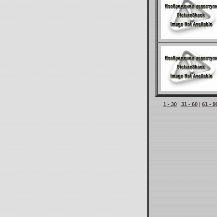
1 - 30
|
31 - 60
|
61 - 9