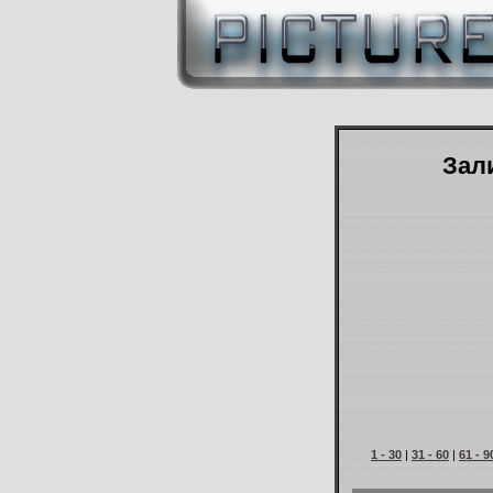
Зали
1 - 30
|
31 - 60
|
61 - 9