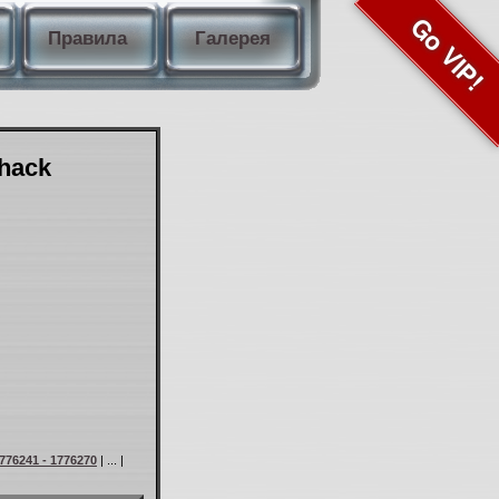
Go VIP!
Правила
Галерея
Shack
776241 - 1776270
| ... |