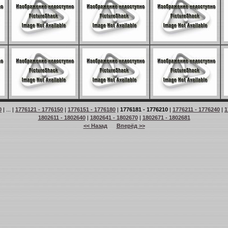
0
| ... |
1776121 - 1776150
|
1776151 - 1776180
|
1776181 - 1776210
|
1776211 - 1776240
|
1
1802611 - 1802640
|
1802641 - 1802670
|
1802671 - 1802681
<< Назад
Вперёд >>