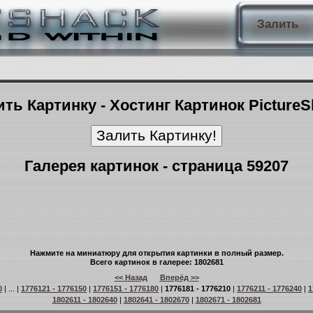
Залить
ть Картинку - Хостинг Картинок Picture
Галерея картинок - страница 59207
Нажмите на миниатюру для открытия картинки в полный размер.
Всего картинок в галерее: 1802681
<< Назад
Вперёд >>
0
| ... |
1776121 - 1776150
|
1776151 - 1776180
|
1776181 - 1776210
|
1776211 - 1776240
|
1
1802611 - 1802640
|
1802641 - 1802670
|
1802671 - 1802681