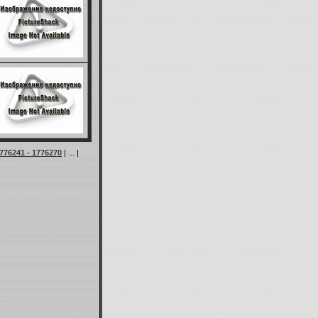
776241 - 1776270
| ... |