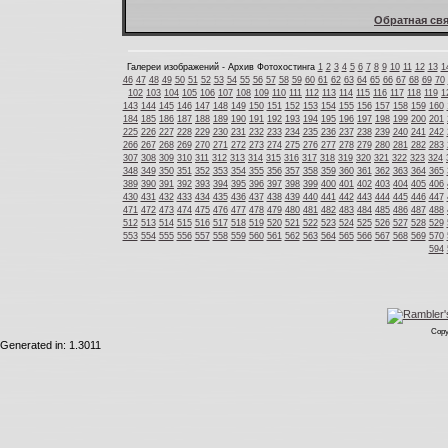
Обратная свя
Галереи изображений - Архив Фотохостинга
1
2
3
4
5
6
7
8
9
10
11
12
13
1
46
47
48
49
50
51
52
53
54
55
56
57
58
59
60
61
62
63
64
65
66
67
68
69
70
102
103
104
105
106
107
108
109
110
111
112
113
114
115
116
117
118
119
1
143
144
145
146
147
148
149
150
151
152
153
154
155
156
157
158
159
160
184
185
186
187
188
189
190
191
192
193
194
195
196
197
198
199
200
201
225
226
227
228
229
230
231
232
233
234
235
236
237
238
239
240
241
242
266
267
268
269
270
271
272
273
274
275
276
277
278
279
280
281
282
283
307
308
309
310
311
312
313
314
315
316
317
318
319
320
321
322
323
324
348
349
350
351
352
353
354
355
356
357
358
359
360
361
362
363
364
365
389
390
391
392
393
394
395
396
397
398
399
400
401
402
403
404
405
406
430
431
432
433
434
435
436
437
438
439
440
441
442
443
444
445
446
447
471
472
473
474
475
476
477
478
479
480
481
482
483
484
485
486
487
488
512
513
514
515
516
517
518
519
520
521
522
523
524
525
526
527
528
529
553
554
555
556
557
558
559
560
561
562
563
564
565
566
567
568
569
570
594
Copy
Generated in: 1.3011