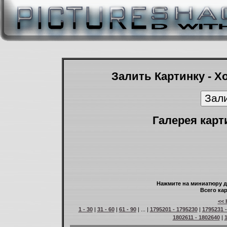
Залить Картинку - Х
Галерея карт
Нажмите на миниатюру д
Всего кар
<< 
1 - 30
|
31 - 60
|
61 - 90
| ... |
1795201 - 1795230
|
1795231 
1802611 - 1802640
|