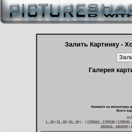
Залить Картинку - Х
Галерея карт
Нажмите на миниатюру д
Всего кар
<< 
1 - 30
|
31 - 60
|
61 - 90
| ... |
1799161 - 1799190
|
1799191 
1802611 - 1802640
|