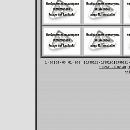
1 - 30
|
31 - 60
|
61 - 90
| ... |
1799161 - 1799190
|
1799191 
1802611 - 1802640
|
<< 