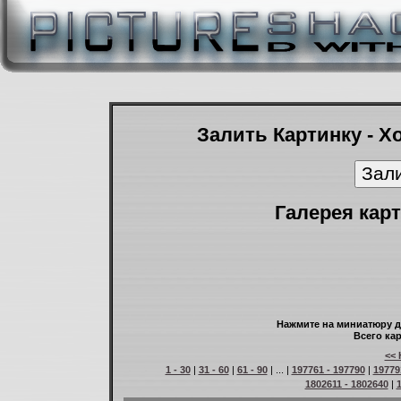
Залить Картинку - Х
Галерея карт
Нажмите на миниатюру д
Всего кар
<< 
1 - 30
|
31 - 60
|
61 - 90
| ... |
197761 - 197790
|
19779
1802611 - 1802640
|