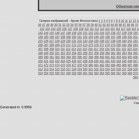
Обратная свя
Галереи изображений - Архив Фотохостинга
1
2
3
4
5
6
7
8
9
10
11
12
13
1
46
47
48
49
50
51
52
53
54
55
56
57
58
59
60
61
62
63
64
65
66
67
68
69
70
102
103
104
105
106
107
108
109
110
111
112
113
114
115
116
117
118
119
1
143
144
145
146
147
148
149
150
151
152
153
154
155
156
157
158
159
160
184
185
186
187
188
189
190
191
192
193
194
195
196
197
198
199
200
201
225
226
227
228
229
230
231
232
233
234
235
236
237
238
239
240
241
242
266
267
268
269
270
271
272
273
274
275
276
277
278
279
280
281
282
283
307
308
309
310
311
312
313
314
315
316
317
318
319
320
321
322
323
324
348
349
350
351
352
353
354
355
356
357
358
359
360
361
362
363
364
365
389
390
391
392
393
394
395
396
397
398
399
400
401
402
403
404
405
406
430
431
432
433
434
435
436
437
438
439
440
441
442
443
444
445
446
447
471
472
473
474
475
476
477
478
479
480
481
482
483
484
485
486
487
488
512
513
514
515
516
517
518
519
520
521
522
523
524
525
526
527
528
529
553
554
555
556
557
558
559
560
561
562
563
564
565
566
567
568
569
570
594
Copy
Generated in: 0.9956