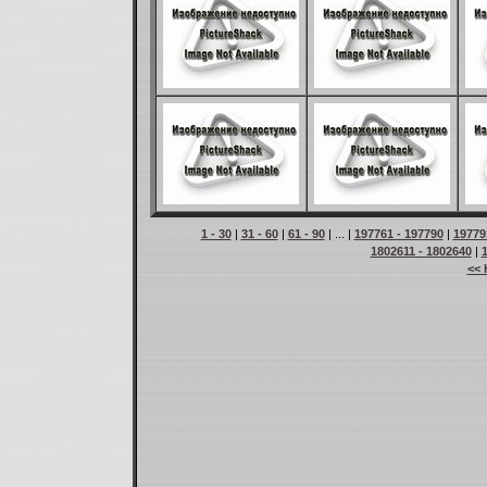
1 - 30
|
31 - 60
|
61 - 90
| ... |
197761 - 197790
|
19779
1802611 - 1802640
|
<< 