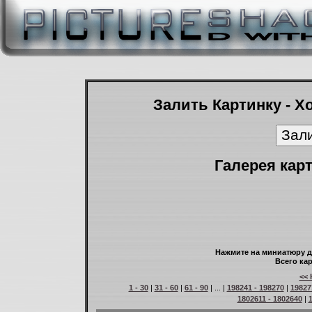
Залить Картинку - Х
Галерея карт
Нажмите на миниатюру д
Всего кар
<< 
1 - 30
|
31 - 60
|
61 - 90
| ... |
198241 - 198270
|
19827
1802611 - 1802640
|