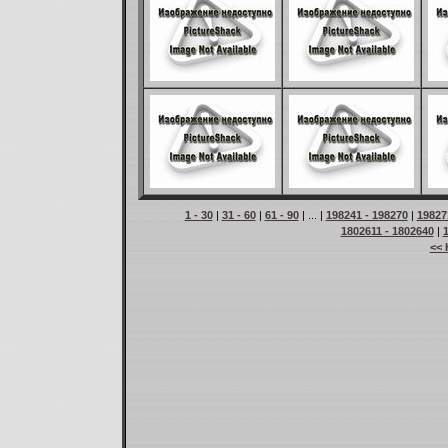
1 - 30
|
31 - 60
|
61 - 90
| ... |
198241 - 198270
|
19827
1802611 - 1802640
|
<< 