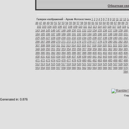
Обратная свя
Галереи изображений - Архив Фотохостинга
1
2
3
4
5
6
7
8
9
10
11
12
13
1
46
47
48
49
50
51
52
53
54
55
56
57
58
59
60
61
62
63
64
65
66
67
68
69
70
102
103
104
105
106
107
108
109
110
111
112
113
114
115
116
117
118
119
1
143
144
145
146
147
148
149
150
151
152
153
154
155
156
157
158
159
160
184
185
186
187
188
189
190
191
192
193
194
195
196
197
198
199
200
201
225
226
227
228
229
230
231
232
233
234
235
236
237
238
239
240
241
242
266
267
268
269
270
271
272
273
274
275
276
277
278
279
280
281
282
283
307
308
309
310
311
312
313
314
315
316
317
318
319
320
321
322
323
324
348
349
350
351
352
353
354
355
356
357
358
359
360
361
362
363
364
365
389
390
391
392
393
394
395
396
397
398
399
400
401
402
403
404
405
406
430
431
432
433
434
435
436
437
438
439
440
441
442
443
444
445
446
447
471
472
473
474
475
476
477
478
479
480
481
482
483
484
485
486
487
488
512
513
514
515
516
517
518
519
520
521
522
523
524
525
526
527
528
529
553
554
555
556
557
558
559
560
561
562
563
564
565
566
567
568
569
570
594
Copy
Generated in: 0.876