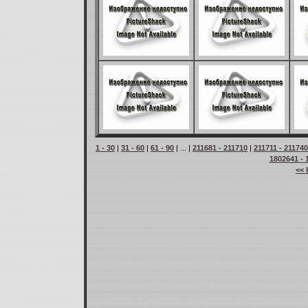
1 - 30
|
31 - 60
|
61 - 90
| ... |
211681 - 211710
|
211711 - 211740
1802641 - 
<< 