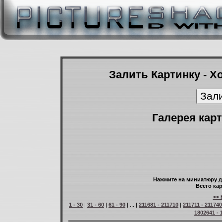
Залить Картинку - Х
Галерея карт
Нажмите на миниатюру д
Всего кар
<< 
1 - 30
|
31 - 60
|
61 - 90
| ... |
211681 - 211710
|
211711 - 211740
1802641 - 