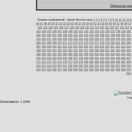
Обратная свя
Галереи изображений - Архив Фотохостинга
1
2
3
4
5
6
7
8
9
10
11
12
13
1
46
47
48
49
50
51
52
53
54
55
56
57
58
59
60
61
62
63
64
65
66
67
68
69
70
102
103
104
105
106
107
108
109
110
111
112
113
114
115
116
117
118
119
1
143
144
145
146
147
148
149
150
151
152
153
154
155
156
157
158
159
160
184
185
186
187
188
189
190
191
192
193
194
195
196
197
198
199
200
201
225
226
227
228
229
230
231
232
233
234
235
236
237
238
239
240
241
242
266
267
268
269
270
271
272
273
274
275
276
277
278
279
280
281
282
283
307
308
309
310
311
312
313
314
315
316
317
318
319
320
321
322
323
324
348
349
350
351
352
353
354
355
356
357
358
359
360
361
362
363
364
365
389
390
391
392
393
394
395
396
397
398
399
400
401
402
403
404
405
406
430
431
432
433
434
435
436
437
438
439
440
441
442
443
444
445
446
447
471
472
473
474
475
476
477
478
479
480
481
482
483
484
485
486
487
488
512
513
514
515
516
517
518
519
520
521
522
523
524
525
526
527
528
529
553
554
555
556
557
558
559
560
561
562
563
564
565
566
567
568
569
570
594
Copy
Generated in: 1.1544