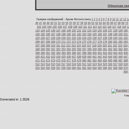
Обратная свя
Галереи изображений - Архив Фотохостинга
1
2
3
4
5
6
7
8
9
10
11
12
13
1
46
47
48
49
50
51
52
53
54
55
56
57
58
59
60
61
62
63
64
65
66
67
68
69
70
102
103
104
105
106
107
108
109
110
111
112
113
114
115
116
117
118
119
1
143
144
145
146
147
148
149
150
151
152
153
154
155
156
157
158
159
160
184
185
186
187
188
189
190
191
192
193
194
195
196
197
198
199
200
201
225
226
227
228
229
230
231
232
233
234
235
236
237
238
239
240
241
242
266
267
268
269
270
271
272
273
274
275
276
277
278
279
280
281
282
283
307
308
309
310
311
312
313
314
315
316
317
318
319
320
321
322
323
324
348
349
350
351
352
353
354
355
356
357
358
359
360
361
362
363
364
365
389
390
391
392
393
394
395
396
397
398
399
400
401
402
403
404
405
406
430
431
432
433
434
435
436
437
438
439
440
441
442
443
444
445
446
447
471
472
473
474
475
476
477
478
479
480
481
482
483
484
485
486
487
488
512
513
514
515
516
517
518
519
520
521
522
523
524
525
526
527
528
529
553
554
555
556
557
558
559
560
561
562
563
564
565
566
567
568
569
570
594
Copy
Generated in: 1.3526