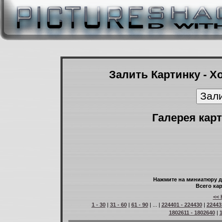
Залить Картинку - Х
Галерея карт
Нажмите на миниатюру д
Всего кар
<< 
1 - 30
|
31 - 60
|
61 - 90
| ... |
224401 - 224430
|
22443
1802611 - 1802640
|