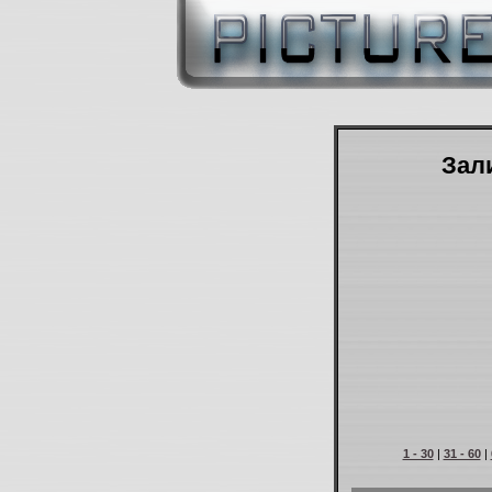
Зали
1 - 30
|
31 - 60
|