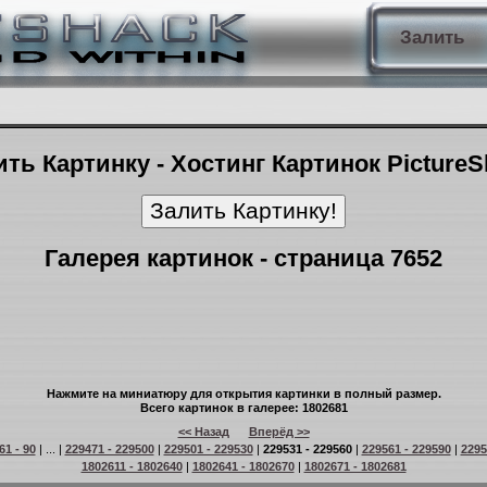
Залить
ть Картинку - Хостинг Картинок Picture
Галерея картинок - страница 7652
Нажмите на миниатюру для открытия картинки в полный размер.
Всего картинок в галерее: 1802681
<< Назад
Вперёд >>
61 - 90
| ... |
229471 - 229500
|
229501 - 229530
|
229531 - 229560
|
229561 - 229590
|
2295
1802611 - 1802640
|
1802641 - 1802670
|
1802671 - 1802681