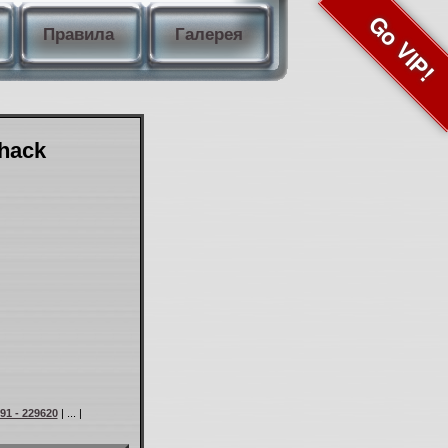
Go VIP!
Правила
Галерея
Shack
91 - 229620
| ... |