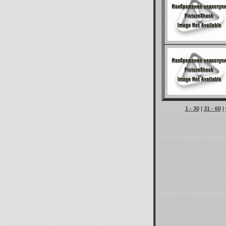
1 - 30
|
31 - 60
|