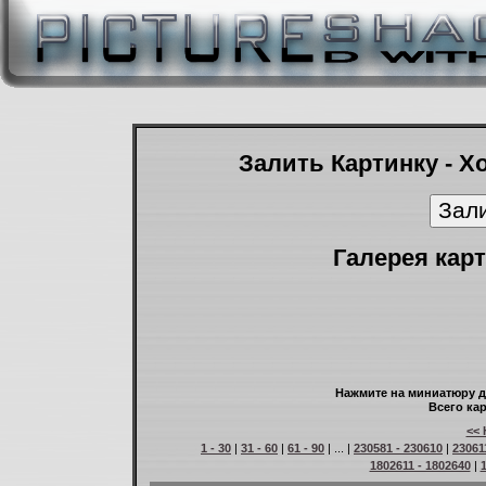
Залить Картинку - Х
Галерея карт
Нажмите на миниатюру д
Всего кар
<< 
1 - 30
|
31 - 60
|
61 - 90
| ... |
230581 - 230610
|
23061
1802611 - 1802640
|