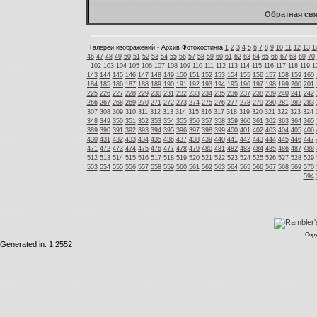
Обратная свя
Галереи изображений - Архив Фотохостинга
1
2
3
4
5
6
7
8
9
10
11
12
13
1
46
47
48
49
50
51
52
53
54
55
56
57
58
59
60
61
62
63
64
65
66
67
68
69
70
102
103
104
105
106
107
108
109
110
111
112
113
114
115
116
117
118
119
1
143
144
145
146
147
148
149
150
151
152
153
154
155
156
157
158
159
160
184
185
186
187
188
189
190
191
192
193
194
195
196
197
198
199
200
201
225
226
227
228
229
230
231
232
233
234
235
236
237
238
239
240
241
242
266
267
268
269
270
271
272
273
274
275
276
277
278
279
280
281
282
283
307
308
309
310
311
312
313
314
315
316
317
318
319
320
321
322
323
324
348
349
350
351
352
353
354
355
356
357
358
359
360
361
362
363
364
365
389
390
391
392
393
394
395
396
397
398
399
400
401
402
403
404
405
406
430
431
432
433
434
435
436
437
438
439
440
441
442
443
444
445
446
447
471
472
473
474
475
476
477
478
479
480
481
482
483
484
485
486
487
488
512
513
514
515
516
517
518
519
520
521
522
523
524
525
526
527
528
529
553
554
555
556
557
558
559
560
561
562
563
564
565
566
567
568
569
570
594
Copy
Generated in: 1.2552