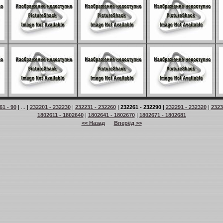
61 - 90
| ... |
232201 - 232230
|
232231 - 232260
|
232261 - 232290
|
232291 - 232320
|
2323
1802611 - 1802640
|
1802641 - 1802670
|
1802671 - 1802681
<< Назад
Вперёд >>