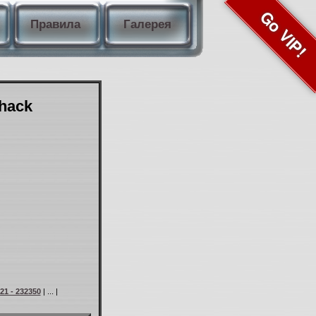
Go VIP!
Правила
Галерея
Shack
21 - 232350
| ... |