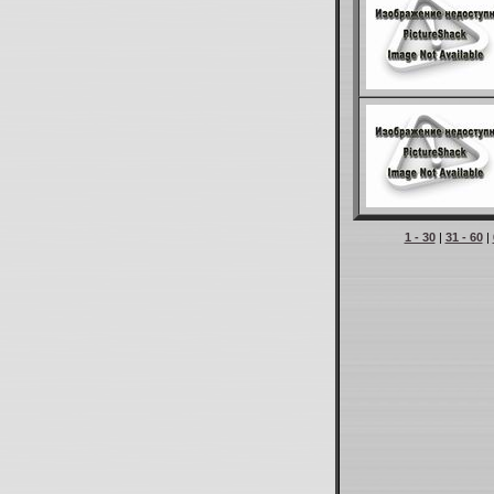
1 - 30
|
31 - 60
|