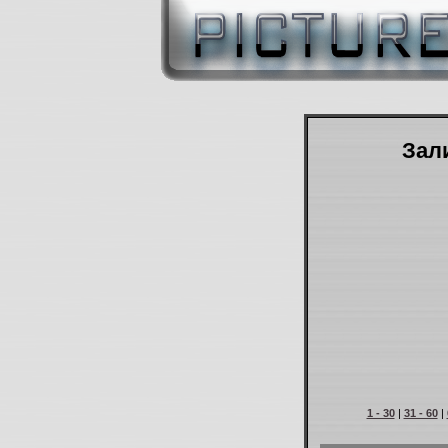
Зали
1 - 30
|
31 - 60
|