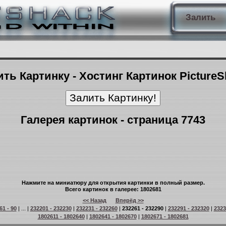
Залить
ть Картинку - Хостинг Картинок Picture
Галерея картинок - страница 7743
Нажмите на миниатюру для открытия картинки в полный размер.
Всего картинок в галерее: 1802681
<< Назад
Вперёд >>
61 - 90
| ... |
232201 - 232230
|
232231 - 232260
|
232261 - 232290
|
232291 - 232320
|
2323
1802611 - 1802640
|
1802641 - 1802670
|
1802671 - 1802681