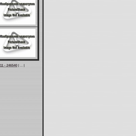
11 - 246540
| ... |