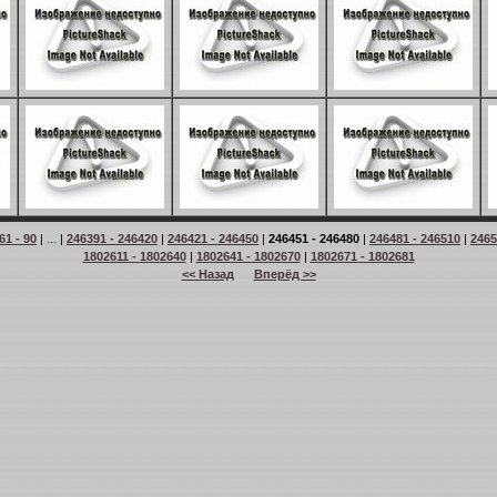
61 - 90
| ... |
246391 - 246420
|
246421 - 246450
|
246451 - 246480
|
246481 - 246510
|
2465
1802611 - 1802640
|
1802641 - 1802670
|
1802671 - 1802681
<< Назад
Вперёд >>