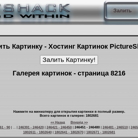
Залить
ть Картинку - Хостинг Картинок Picture
Галерея картинок - страница 8216
Нажмите на миниатюру для открытия картинки в полный размер.
Всего картинок в галерее: 1802681
<< Назад
Вперёд >>
61 - 90
| ... |
246391 - 246420
|
246421 - 246450
|
246451 - 246480
|
246481 - 246510
|
2465
1802611 - 1802640
|
1802641 - 1802670
|
1802671 - 1802681