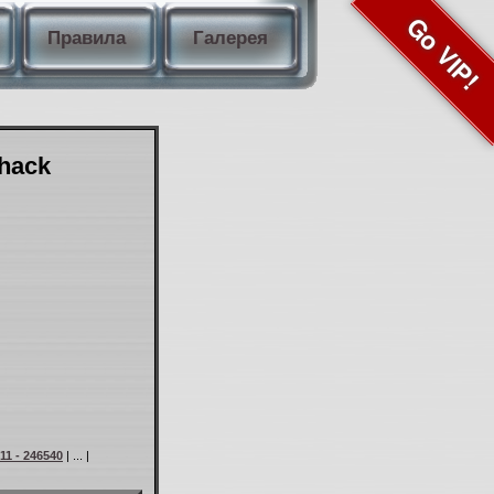
Go VIP!
Правила
Галерея
Shack
11 - 246540
| ... |