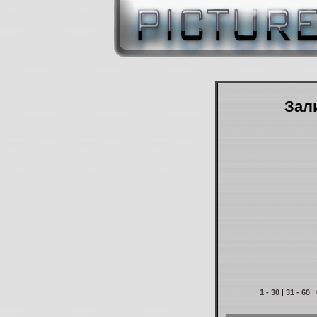
Зали
1 - 30
|
31 - 60
|