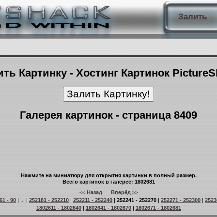
Залить
ть Картинку - Хостинг Картинок Picture
Галерея картинок - страница 8409
Нажмите на миниатюру для открытия картинки в полный размер.
Всего картинок в галерее: 1802681
<< Назад
Вперёд >>
61 - 90
| ... |
252181 - 252210
|
252211 - 252240
|
252241 - 252270
|
252271 - 252300
|
2523
1802611 - 1802640
|
1802641 - 1802670
|
1802671 - 1802681