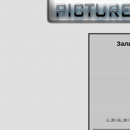
Зали
1 - 30
|
31 - 60
|