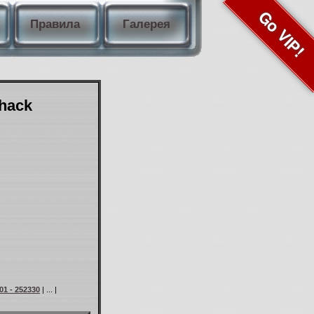
Go VIP!
Правила
Галерея
Shack
01 - 252330
| ... |