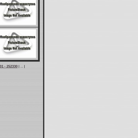
01 - 252330
| ... |