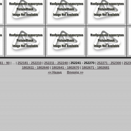
61 - 90
| ... |
252181 - 252210
|
252211 - 252240
|
252241 - 252270
|
252271 - 252300
|
2523
1802611 - 1802640
|
1802641 - 1802670
|
1802671 - 1802681
<< Назад
Вперёд >>