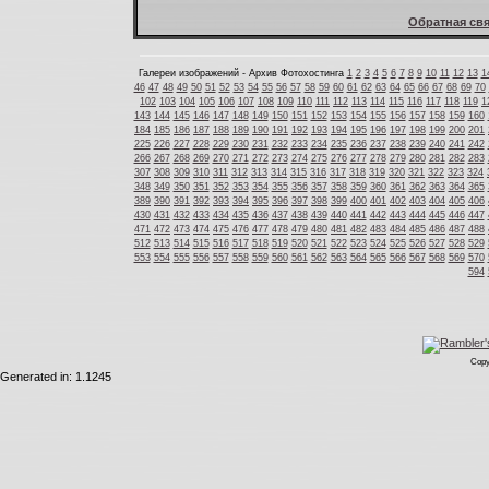
Обратная свя
Галереи изображений - Архив Фотохостинга
1
2
3
4
5
6
7
8
9
10
11
12
13
1
46
47
48
49
50
51
52
53
54
55
56
57
58
59
60
61
62
63
64
65
66
67
68
69
70
102
103
104
105
106
107
108
109
110
111
112
113
114
115
116
117
118
119
1
143
144
145
146
147
148
149
150
151
152
153
154
155
156
157
158
159
160
184
185
186
187
188
189
190
191
192
193
194
195
196
197
198
199
200
201
225
226
227
228
229
230
231
232
233
234
235
236
237
238
239
240
241
242
266
267
268
269
270
271
272
273
274
275
276
277
278
279
280
281
282
283
307
308
309
310
311
312
313
314
315
316
317
318
319
320
321
322
323
324
348
349
350
351
352
353
354
355
356
357
358
359
360
361
362
363
364
365
389
390
391
392
393
394
395
396
397
398
399
400
401
402
403
404
405
406
430
431
432
433
434
435
436
437
438
439
440
441
442
443
444
445
446
447
471
472
473
474
475
476
477
478
479
480
481
482
483
484
485
486
487
488
512
513
514
515
516
517
518
519
520
521
522
523
524
525
526
527
528
529
553
554
555
556
557
558
559
560
561
562
563
564
565
566
567
568
569
570
594
Copy
Generated in: 1.1245