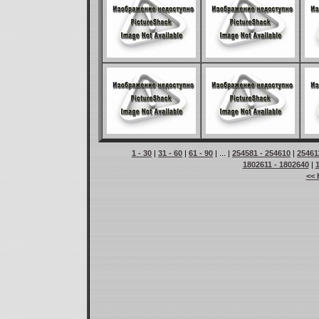
1 - 30
|
31 - 60
|
61 - 90
| ... |
254581 - 254610
|
25461
1802611 - 1802640
|
<< 