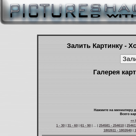
Залить Картинку - Х
Галерея карт
Нажмите на миниатюру д
Всего кар
<< 
1 - 30
|
31 - 60
|
61 - 90
| ... |
254581 - 254610
|
25461
1802611 - 1802640
|