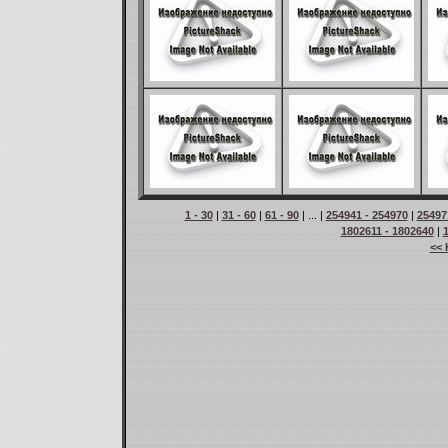
1 - 30
|
31 - 60
|
61 - 90
| ... |
254941 - 254970
|
25497
1802611 - 1802640
|
<< 