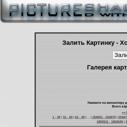
Залить Картинку - Х
Галерея карт
Нажмите на миниатюру д
Всего кар
<< 
1 - 30
|
31 - 60
|
61 - 90
| ... |
254941 - 254970
|
25497
1802611 - 1802640
|