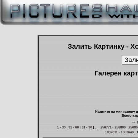
Залить Картинку - Х
Галерея карт
Нажмите на миниатюру д
Всего кар
<< 
1 - 30
|
31 - 60
|
61 - 90
| ... |
256771 - 256800
|
25680
1802611 - 1802640
|