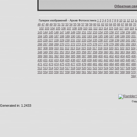
Обратная свя
Галереи изображений - Архив Фотохостинга
1
2
3
4
5
6
7
8
9
10
11
12
13
1
46
47
48
49
50
51
52
53
54
55
56
57
58
59
60
61
62
63
64
65
66
67
68
69
70
102
103
104
105
106
107
108
109
110
111
112
113
114
115
116
117
118
119
1
143
144
145
146
147
148
149
150
151
152
153
154
155
156
157
158
159
160
184
185
186
187
188
189
190
191
192
193
194
195
196
197
198
199
200
201
225
226
227
228
229
230
231
232
233
234
235
236
237
238
239
240
241
242
266
267
268
269
270
271
272
273
274
275
276
277
278
279
280
281
282
283
307
308
309
310
311
312
313
314
315
316
317
318
319
320
321
322
323
324
348
349
350
351
352
353
354
355
356
357
358
359
360
361
362
363
364
365
389
390
391
392
393
394
395
396
397
398
399
400
401
402
403
404
405
406
430
431
432
433
434
435
436
437
438
439
440
441
442
443
444
445
446
447
471
472
473
474
475
476
477
478
479
480
481
482
483
484
485
486
487
488
512
513
514
515
516
517
518
519
520
521
522
523
524
525
526
527
528
529
553
554
555
556
557
558
559
560
561
562
563
564
565
566
567
568
569
570
594
Copy
Generated in: 1.2433