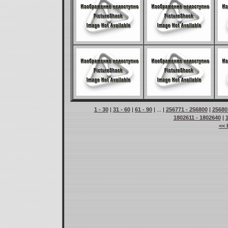
1 - 30
|
31 - 60
|
61 - 90
| ... |
256771 - 256800
|
25680
1802611 - 1802640
|
<< 