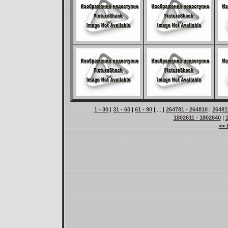
1 - 30
|
31 - 60
|
61 - 90
| ... |
264781 - 264810
|
26481
1802611 - 1802640
|
<< 