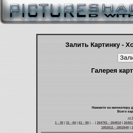
Залить Картинку - Х
Галерея карт
Нажмите на миниатюру д
Всего кар
<< 
1 - 30
|
31 - 60
|
61 - 90
| ... |
264781 - 264810
|
26481
1802611 - 1802640
|