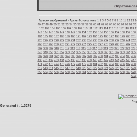
Обратная свя
Галереи изображений - Архив Фотохостинга
1
2
3
4
5
6
7
8
9
10
11
12
13
1
46
47
48
49
50
51
52
53
54
55
56
57
58
59
60
61
62
63
64
65
66
67
68
69
70
102
103
104
105
106
107
108
109
110
111
112
113
114
115
116
117
118
119
1
143
144
145
146
147
148
149
150
151
152
153
154
155
156
157
158
159
160
184
185
186
187
188
189
190
191
192
193
194
195
196
197
198
199
200
201
225
226
227
228
229
230
231
232
233
234
235
236
237
238
239
240
241
242
266
267
268
269
270
271
272
273
274
275
276
277
278
279
280
281
282
283
307
308
309
310
311
312
313
314
315
316
317
318
319
320
321
322
323
324
348
349
350
351
352
353
354
355
356
357
358
359
360
361
362
363
364
365
389
390
391
392
393
394
395
396
397
398
399
400
401
402
403
404
405
406
430
431
432
433
434
435
436
437
438
439
440
441
442
443
444
445
446
447
471
472
473
474
475
476
477
478
479
480
481
482
483
484
485
486
487
488
512
513
514
515
516
517
518
519
520
521
522
523
524
525
526
527
528
529
553
554
555
556
557
558
559
560
561
562
563
564
565
566
567
568
569
570
594
Copy
Generated in: 1.3279