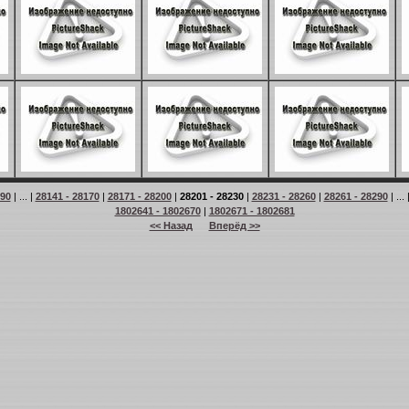
 90
| ... |
28141 - 28170
|
28171 - 28200
|
28201 - 28230
|
28231 - 28260
|
28261 - 28290
| ... 
1802641 - 1802670
|
1802671 - 1802681
<< Назад
Вперёд >>