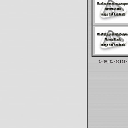
1 - 30
|
31 - 60
|
61 -