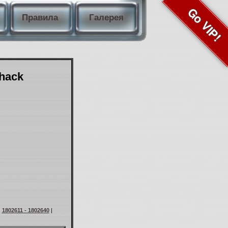
Go VIP!
Правила
Галерея
Shack
|
1802611 - 1802640
|