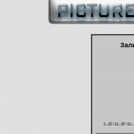
Зали
1 - 30
|
31 - 60
|
61 -