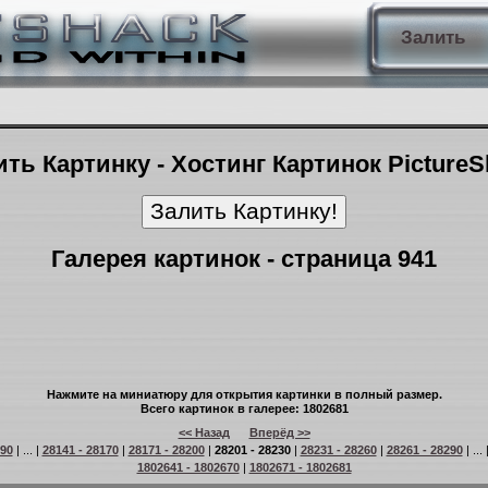
Залить
ть Картинку - Хостинг Картинок Picture
Галерея картинок - страница 941
Нажмите на миниатюру для открытия картинки в полный размер.
Всего картинок в галерее: 1802681
<< Назад
Вперёд >>
 90
| ... |
28141 - 28170
|
28171 - 28200
|
28201 - 28230
|
28231 - 28260
|
28261 - 28290
| ... 
1802641 - 1802670
|
1802671 - 1802681