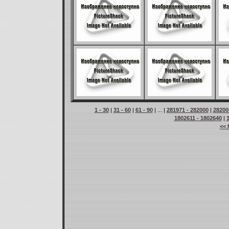
1 - 30
|
31 - 60
|
61 - 90
| ... |
281971 - 282000
|
28200
1802611 - 1802640
|
<< 