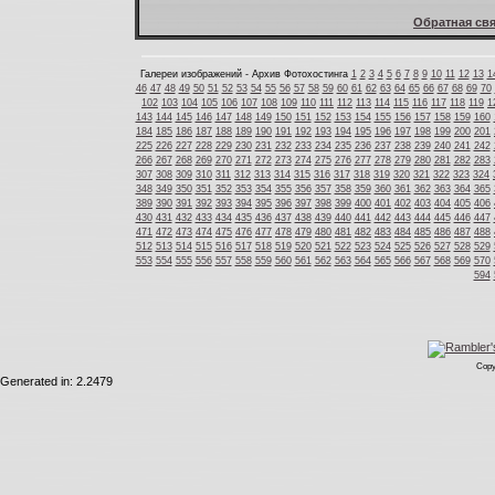
Обратная свя
Галереи изображений - Архив Фотохостинга
1
2
3
4
5
6
7
8
9
10
11
12
13
1
46
47
48
49
50
51
52
53
54
55
56
57
58
59
60
61
62
63
64
65
66
67
68
69
70
102
103
104
105
106
107
108
109
110
111
112
113
114
115
116
117
118
119
1
143
144
145
146
147
148
149
150
151
152
153
154
155
156
157
158
159
160
184
185
186
187
188
189
190
191
192
193
194
195
196
197
198
199
200
201
225
226
227
228
229
230
231
232
233
234
235
236
237
238
239
240
241
242
266
267
268
269
270
271
272
273
274
275
276
277
278
279
280
281
282
283
307
308
309
310
311
312
313
314
315
316
317
318
319
320
321
322
323
324
348
349
350
351
352
353
354
355
356
357
358
359
360
361
362
363
364
365
389
390
391
392
393
394
395
396
397
398
399
400
401
402
403
404
405
406
430
431
432
433
434
435
436
437
438
439
440
441
442
443
444
445
446
447
471
472
473
474
475
476
477
478
479
480
481
482
483
484
485
486
487
488
512
513
514
515
516
517
518
519
520
521
522
523
524
525
526
527
528
529
553
554
555
556
557
558
559
560
561
562
563
564
565
566
567
568
569
570
594
Copy
Generated in: 2.2479