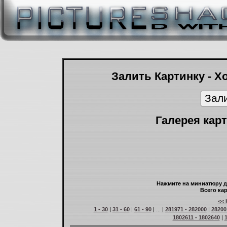
Залить Картинку - Х
Галерея карт
Нажмите на миниатюру д
Всего кар
<< 
1 - 30
|
31 - 60
|
61 - 90
| ... |
281971 - 282000
|
28200
1802611 - 1802640
|