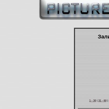
Зали
1 - 30
|
31 - 60
|