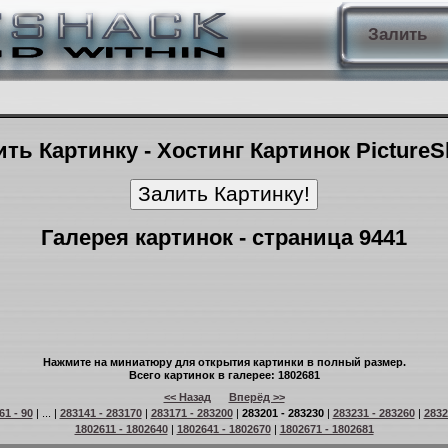
Залить
ть Картинку - Хостинг Картинок Picture
Галерея картинок - страница 9441
Нажмите на миниатюру для открытия картинки в полный размер.
Всего картинок в галерее: 1802681
<< Назад
Вперёд >>
61 - 90
| ... |
283141 - 283170
|
283171 - 283200
|
283201 - 283230
|
283231 - 283260
|
2832
1802611 - 1802640
|
1802641 - 1802670
|
1802671 - 1802681