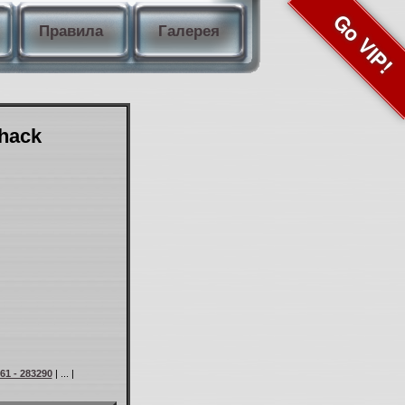
Go VIP!
Правила
Галерея
Shack
61 - 283290
| ... |