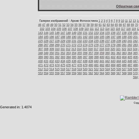
Обратная свя
Галереи изображений - Архив Фотохостинга
1
2
3
4
5
6
7
8
9
10
11
12
13
1
46
47
48
49
50
51
52
53
54
55
56
57
58
59
60
61
62
63
64
65
66
67
68
69
70
102
103
104
105
106
107
108
109
110
111
112
113
114
115
116
117
118
119
1
143
144
145
146
147
148
149
150
151
152
153
154
155
156
157
158
159
160
184
185
186
187
188
189
190
191
192
193
194
195
196
197
198
199
200
201
225
226
227
228
229
230
231
232
233
234
235
236
237
238
239
240
241
242
266
267
268
269
270
271
272
273
274
275
276
277
278
279
280
281
282
283
307
308
309
310
311
312
313
314
315
316
317
318
319
320
321
322
323
324
348
349
350
351
352
353
354
355
356
357
358
359
360
361
362
363
364
365
389
390
391
392
393
394
395
396
397
398
399
400
401
402
403
404
405
406
430
431
432
433
434
435
436
437
438
439
440
441
442
443
444
445
446
447
471
472
473
474
475
476
477
478
479
480
481
482
483
484
485
486
487
488
512
513
514
515
516
517
518
519
520
521
522
523
524
525
526
527
528
529
553
554
555
556
557
558
559
560
561
562
563
564
565
566
567
568
569
570
594
Copy
Generated in: 1.4074