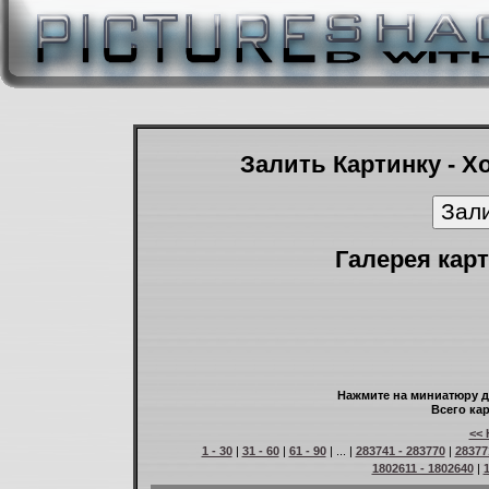
Залить Картинку - Х
Галерея карт
Нажмите на миниатюру д
Всего кар
<< 
1 - 30
|
31 - 60
|
61 - 90
| ... |
283741 - 283770
|
28377
1802611 - 1802640
|