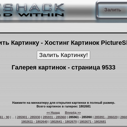
Залить
ть Картинку - Хостинг Картинок Picture
Галерея картинок - страница 9533
Нажмите на миниатюру для открытия картинки в полный размер.
Всего картинок в галерее: 1802681
<< Назад
Вперёд >>
61 - 90
| ... |
285901 - 285930
|
285931 - 285960
|
285961 - 285990
|
285991 - 286020
|
2860
1802611 - 1802640
|
1802641 - 1802670
|
1802671 - 1802681