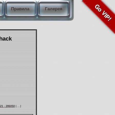
Go VIP!
Правила
Галерея
Shack
21 - 286050
| ... |