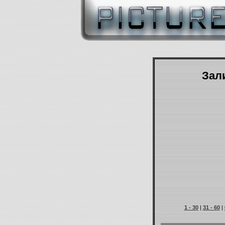
Зали
1 - 30
|
31 - 60
|