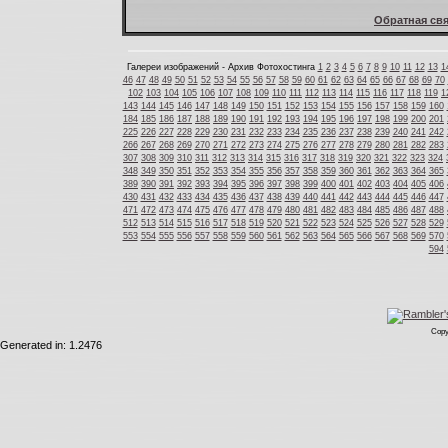
Обратная свя
Галереи изображений - Архив Фотохостинга
1
2
3
4
5
6
7
8
9
10
11
12
13
1
46
47
48
49
50
51
52
53
54
55
56
57
58
59
60
61
62
63
64
65
66
67
68
69
70
102
103
104
105
106
107
108
109
110
111
112
113
114
115
116
117
118
119
1
143
144
145
146
147
148
149
150
151
152
153
154
155
156
157
158
159
160
184
185
186
187
188
189
190
191
192
193
194
195
196
197
198
199
200
201
225
226
227
228
229
230
231
232
233
234
235
236
237
238
239
240
241
242
266
267
268
269
270
271
272
273
274
275
276
277
278
279
280
281
282
283
307
308
309
310
311
312
313
314
315
316
317
318
319
320
321
322
323
324
348
349
350
351
352
353
354
355
356
357
358
359
360
361
362
363
364
365
389
390
391
392
393
394
395
396
397
398
399
400
401
402
403
404
405
406
430
431
432
433
434
435
436
437
438
439
440
441
442
443
444
445
446
447
471
472
473
474
475
476
477
478
479
480
481
482
483
484
485
486
487
488
512
513
514
515
516
517
518
519
520
521
522
523
524
525
526
527
528
529
553
554
555
556
557
558
559
560
561
562
563
564
565
566
567
568
569
570
594
Copy
Generated in: 1.2476