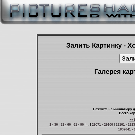
Залить Картинку - Х
Галерея кар
Нажмите на миниатюру д
Всего кар
<< 
1 - 30
|
31 - 60
|
61 - 90
| ... |
29071 - 29100
|
29101 - 291
1802641 - 