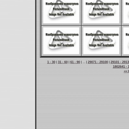
1 - 30
|
31 - 60
|
61 - 90
| ... |
29071 - 29100
|
29101 - 291
1802641 - 
<< 